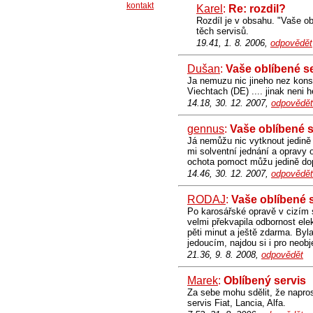
kontakt
Karel
:
Re: rozdil?
Rozdíl je v obsahu. "Vaše ob
těch servisů.
19.41, 1. 8. 2006,
odpovědět
Dušan
:
Vaše oblíbené s
Ja nemuzu nic jineho nez konsta
Viechtach (DE) .... jinak neni 
14.18, 30. 12. 2007,
odpovědět
gennus
:
Vaše oblíbené s
Já nemůžu nic vytknout jedině
mi solventní jednání a opravy 
ochota pomoct můžu jedině do
14.46, 30. 12. 2007,
odpovědět
RODAJ
:
Vaše oblíbené 
Po karosářské opravě v cizím s
velmi překvapila odbornost el
pěti minut a ještě zdarma. Byl
jedoucím, najdou si i pro neobj
21.36, 9. 8. 2008,
odpovědět
Marek
:
Oblíbený servis
Za sebe mohu sdělit, že napro
servis Fiat, Lancia, Alfa.