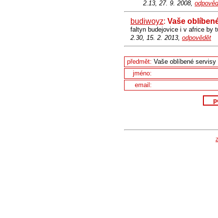
2.13, 27. 9. 2008,
odpověd
budiwoyz
:
Vaše oblíbené
faltyn budejovice i v africe by t
2.30, 15. 2. 2013,
odpovědět
předmět:
jméno:
email:
p
Z