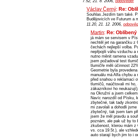
7.52, 21. 8. 2006,
odpovědět
Václav Černý
:
Re: Oblí
Souhlas.Jezdím tam také. Pa
Budějovicích ve Futurum a 
11.20, 21. 12. 2006,
odpověd
Martin
:
Re: Oblíbený 
já mám se servisem v Písk
nechtěl jet na garančku z
čechách nejlepší volba. P
nepřpojili váhu vzduchu a 
nutno měnit ramena vzadu (
jsem požadoval test tlumič
tlumičře měli účinnost 22
Geometrie byla provedena 
manuálu má Alfa chybu a m
před snahou o reklamaci ov
tlumičů, naúčtovali mi ho, 
zákazníkovi ho neukazují)
na Okružní a jsem celkem 
Navíc narozdíl od Písku, 
zbytečné, tak tady zkontr
mi zavolali a dohodli jsm
zbytečný, tak jsem tam př
jsem že měl pravdu a souh
poznám, ale pak už by to 
zkušenost, kterou mám z C
vs. cca 19.5t.), ale vzhle
auto starají bych jim to i o