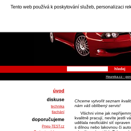
Alfa Ro
Tento web používá k poskytování služeb, personalizaci re
hledej
Heureka.cz - por
úvod
diskuse
Chceme vytvořit seznam kvalit
nám váš oblíbený servis!
technika
tlachání
Všichni víme jak nepříjemn
kvalitně pracují, nevíte jestli
doporučujeme
udělala neoficiální síť oprav
Pneu-TEST.cz
s dílnou nebo lakovnou či auto