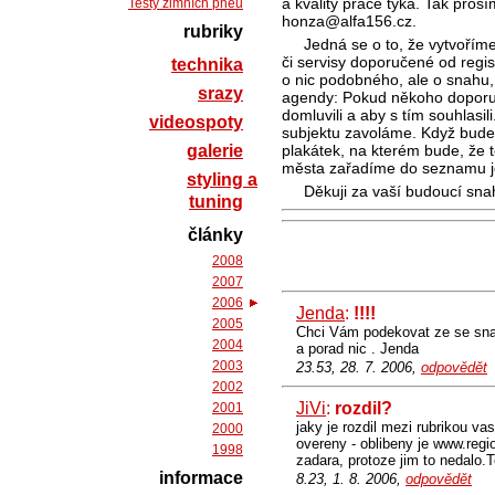
a kvality práce týká. Tak pros
Testy zimních pneu
honza@alfa156.cz.
rubriky
Jedná se o to, že vytvoří
či servisy doporučené od regi
technika
o nic podobného, ale o snahu, 
srazy
agendy: Pokud někoho doporučí
domluvili a aby s tím souhlasi
videospoty
subjektu zavoláme. Když bude
galerie
plakátek, na kterém bude, že 
města zařadíme do seznamu jed
styling a
Děkuji za vaší budoucí sna
tuning
články
2008
2007
2006
Jenda
:
!!!!
2005
Chci Vám podekovat ze se snazit
2004
a porad nic . Jenda
2003
23.53, 28. 7. 2006,
odpovědět
2002
JiVi
:
rozdil?
2001
jaky je rozdil mezi rubrikou v
2000
overeny - oblibeny je www.regio
1998
zadara, protoze jim to nedalo.T
informace
8.23, 1. 8. 2006,
odpovědět