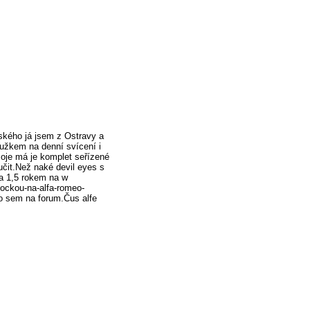
ského já jsem z Ostravy a
užkem na denní svícení i
je má je komplet seřízené
učit.Než naké devil eyes s
ca 1,5 rokem na w
cockou-na-alfa-romeo-
to sem na forum.Čus alfe