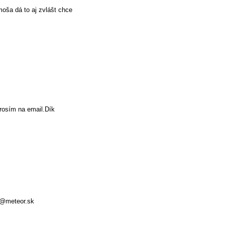
moša dá to aj zvlášt chce
prosím na email.Dík
nt@meteor.sk