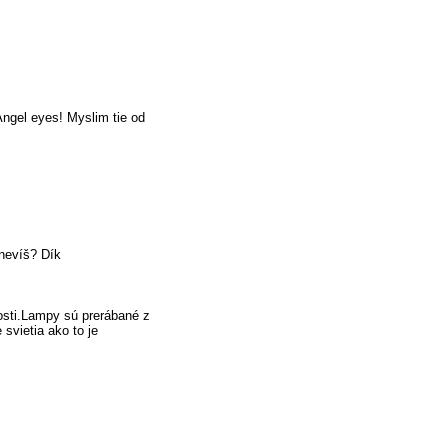
Angel eyes! Myslim tie od
 nevíš? Dík
osti.Lampy sú prerábané z
svietia ako to je