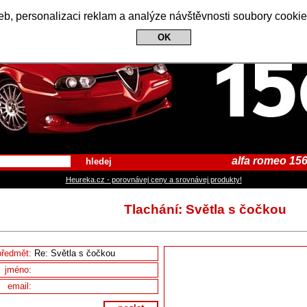
Alfa Romeo 156 Club
b, personalizaci reklam a analýze návštěvnosti soubory cookie
OK
alfa romeo 156
hledej
Heureka.cz - porovnávej ceny a srovnávej produkty!
Tlachání: Světla s čočkou
předmět:
jméno:
email: