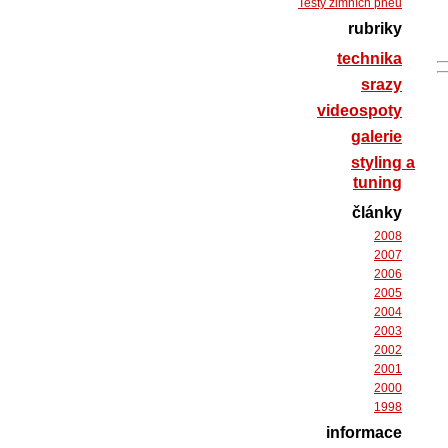
Testy zimních pneu
rubriky
technika
srazy
videospoty
galerie
styling a
tuning
články
2008
2007
2006
2005
2004
2003
2002
2001
2000
1998
informace