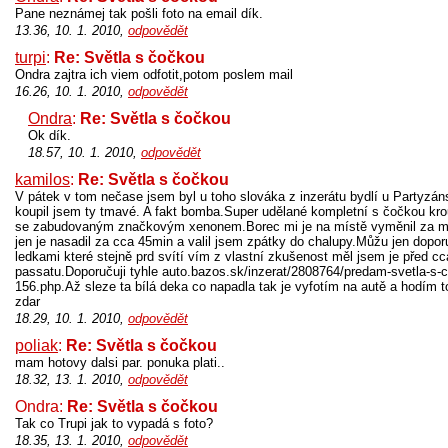
Pane neznámej tak pošli foto na email dík.
13.36, 10. 1. 2010,
odpovědět
turpi
:
Re: Světla s čočkou
Ondra zajtra ich viem odfotit,potom poslem mail
16.26, 10. 1. 2010,
odpovědět
Ondra
:
Re: Světla s čočkou
Ok dík.
18.57, 10. 1. 2010,
odpovědět
kamilos
:
Re: Světla s čočkou
V pátek v tom nečase jsem byl u toho slováka z inzerátu bydlí u Partyzán
koupil jsem ty tmavé. A fakt bomba.Super udělané kompletní s čočkou kro
se zabudovaným značkovým xenonem.Borec mi je na místě vyměnil za mo
jen je nasadil za cca 45min a valil jsem zpátky do chalupy.Můžu jen dopor
ledkami které stejně prd svítí vím z vlastní zkušenost měl jsem je před c
passatu.Doporučuji tyhle auto.bazos.sk/inzerat/2808764/predam-svetla-s-
156.php.Až sleze ta bílá deka co napadla tak je vyfotím na autě a hodím 
zdar
18.29, 10. 1. 2010,
odpovědět
poliak
:
Re: Světla s čočkou
mam hotovy dalsi par. ponuka plati..
18.32, 13. 1. 2010,
odpovědět
Ondra:
Re: Světla s čočkou
Tak co Trupi jak to vypadá s foto?
18.35, 13. 1. 2010,
odpovědět