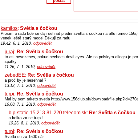
poslat
kamilos
:
Světla s čočkou
Prosím o radu kde se dají sehnat přední světla s čočkou na alfu romeo 156r
venek ještě starý model.Děkuji za radu
19.42, 6. 1. 2010,
odpovědět
juraj
:
Re: Světla s čočkou
to asi nesezenes, pokud nechces devil eyes. Ale na polskym allegru je pro
spatky
11.26, 7. 1. 2010,
odpovědět
zebedEE:
Re: Světla s čočkou
a proč by je nesehnal ?
13.12, 7. 1. 2010,
odpovědět
turpi
:
Re: Světla s čočkou
Mal by som taketo svetla http://www.156club.sk/download/file.php?id=2
16.08, 7. 1. 2010,
odpovědět
bip-static-15.213-81-220.telecom.sk:
Re: Světla s čočkou
a kolko za ne turpi!
10.26, 8. 1. 2010,
odpovědět
turpi
:
Re: Světla s čočkou
Svetla su za 150€ pár