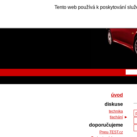
Tento web používá k poskytování služe
úvod
diskuse
technika
tlachání
doporučujeme
Pneu-TEST.cz