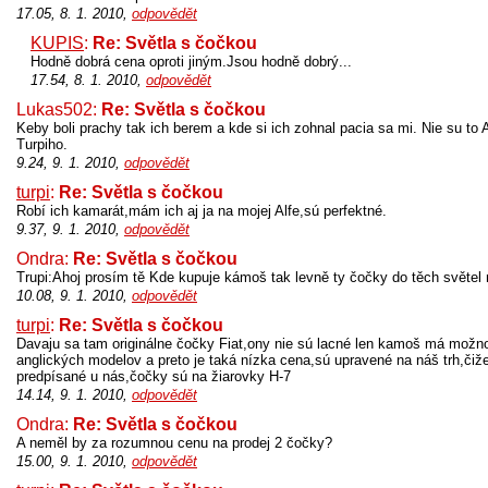
17.05, 8. 1. 2010,
odpovědět
KUPIS
:
Re: Světla s čočkou
Hodně dobrá cena oproti jiným.Jsou hodně dobrý...
17.54, 8. 1. 2010,
odpovědět
Lukas502:
Re: Světla s čočkou
Keby boli prachy tak ich berem a kde si ich zohnal pacia sa mi. Nie su to 
Turpiho.
9.24, 9. 1. 2010,
odpovědět
turpi
:
Re: Světla s čočkou
Robí ich kamarát,mám ich aj ja na mojej Alfe,sú perfektné.
9.37, 9. 1. 2010,
odpovědět
Ondra:
Re: Světla s čočkou
Trupi:Ahoj prosím tě Kde kupuje kámoš tak levně ty čočky do těch světel
10.08, 9. 1. 2010,
odpovědět
turpi
:
Re: Světla s čočkou
Davaju sa tam originálne čočky Fiat,ony nie sú lacné len kamoš má možn
anglických modelov a preto je taká nízka cena,sú upravené na náš trh,čiže 
predpísané u nás,čočky sú na žiarovky H-7
14.14, 9. 1. 2010,
odpovědět
Ondra:
Re: Světla s čočkou
A neměl by za rozumnou cenu na prodej 2 čočky?
15.00, 9. 1. 2010,
odpovědět