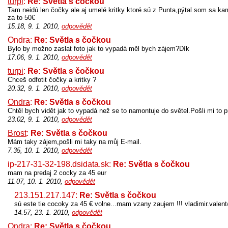
turpi
:
Re: Světla s čočkou
Tam neidú len čočky ale aj umelé kritky ktoré sú z Punta,pýtal som sa ka
za to 50€
15.18, 9. 1. 2010,
odpovědět
Ondra:
Re: Světla s čočkou
Bylo by možno zaslat foto jak to vypadá měl bych zájem?Dík
17.06, 9. 1. 2010,
odpovědět
turpi
:
Re: Světla s čočkou
Chceš odfotit čočky a kritky ?
20.32, 9. 1. 2010,
odpovědět
Ondra
:
Re: Světla s čočkou
Chtěl bych vidět jak to vypadá než se to namontuje do světel.Pošli mi to 
23.02, 9. 1. 2010,
odpovědět
Brost
:
Re: Světla s čočkou
Mám taky zájem,pošli mi taky na můj E-mail.
7.35, 10. 1. 2010,
odpovědět
ip-217-31-32-198.dsidata.sk:
Re: Světla s čočkou
mam na predaj 2 cocky za 45 eur
11.07, 10. 1. 2010,
odpovědět
213.151.217.147:
Re: Světla s čočkou
sú este tie cocoky za 45 € volne...mam vzany zaujem !!! vladimir.vale
14.57, 23. 1. 2010,
odpovědět
Ondra
:
Re: Světla s čočkou