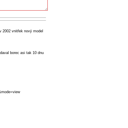
,v 2002 vnitřek nový model
daval borec asi tak 10 dnu
70&mode=view