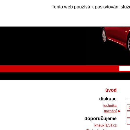
Tento web používá k poskytování služe
úvod
diskuse
technika
tlachání
doporučujeme
Pneu-TEST.cz