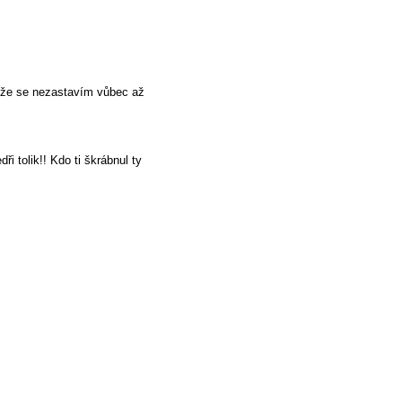
akže se nezastavím vůbec až
ři tolik!! Kdo ti škrábnul ty