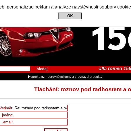
Alfa Romeo 156 Club
b, personalizaci reklam a analýze návštěvnosti soubory cookie
OK
alfa romeo 156
hledej
Heureka.cz - porovnávej ceny a srovnávej produkty!
Tlachání: roznov pod radhostem a o
předmět:
jméno:
email: