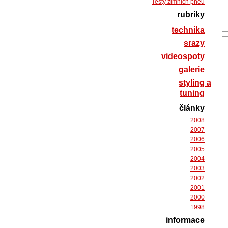
Testy zimních pneu
rubriky
technika
srazy
videospoty
galerie
styling a
tuning
články
2008
2007
2006
2005
2004
2003
2002
2001
2000
1998
informace