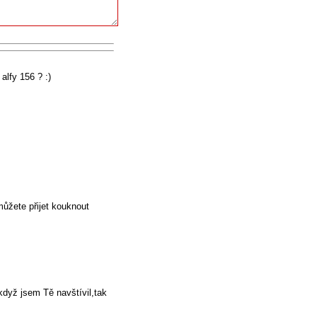
alfy 156 ? :)
ůžete přijet kouknout
dyž jsem Tě navštívil,tak