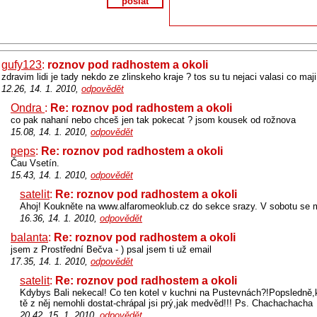
poslat
gufy123
:
roznov pod radhostem a okoli
zdravim lidi je tady nekdo ze zlinskeho kraje ? tos su tu nejaci valasi co maji 
12.26, 14. 1. 2010,
odpovědět
Ondra
:
Re: roznov pod radhostem a okoli
co pak nahaní nebo chceš jen tak pokecat ? jsom kousek od rožnova
15.08, 14. 1. 2010,
odpovědět
peps
:
Re: roznov pod radhostem a okoli
Čau Vsetín.
15.43, 14. 1. 2010,
odpovědět
satelit
:
Re: roznov pod radhostem a okoli
Ahoj! Koukněte na www.alfaromeoklub.cz do sekce srazy. V sobotu se m
16.36, 14. 1. 2010,
odpovědět
balanta
:
Re: roznov pod radhostem a okoli
jsem z Prostřední Bečva - ) psal jsem ti už email
17.35, 14. 1. 2010,
odpovědět
satelit
:
Re: roznov pod radhostem a okoli
Kdybys Bali nekecal! Co ten kotel v kuchni na Pustevnách?!Popsledně,k
tě z něj nemohli dostat-chrápal jsi prý,jak medvěd!!! Ps. Chachachacha
20.42, 15. 1. 2010,
odpovědět