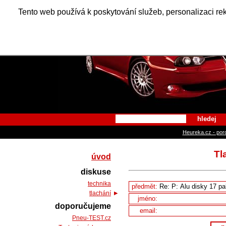
Alfa Ro
Tento web používá k poskytování služeb, personalizaci re
hledej
Heureka.cz - por
Tl
úvod
diskuse
technika
předmět:
tlachání
jméno:
doporučujeme
email:
Pneu-TEST.cz