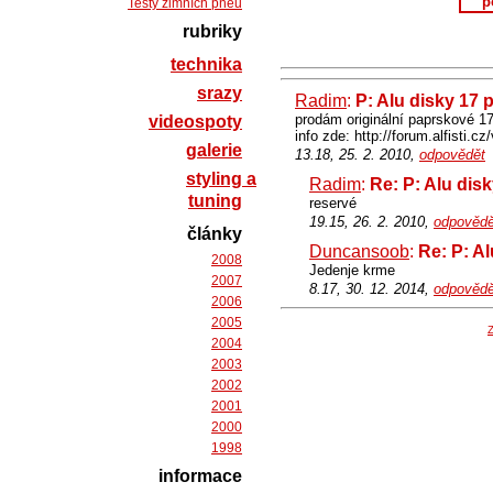
p
Testy zimních pneu
rubriky
technika
srazy
Radim
:
P: Alu disky 17 
prodám originální paprskové 17
videospoty
info zde: http://forum.alfist
galerie
13.18, 25. 2. 2010,
odpovědět
styling a
Radim
:
Re: P: Alu dis
tuning
reservé
19.15, 26. 2. 2010,
odpovědě
články
Duncansoob
:
Re: P: Al
2008
Jedenje krme
2007
8.17, 30. 12. 2014,
odpovědě
2006
2005
Z
2004
2003
2002
2001
2000
1998
informace