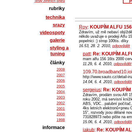
p
Testy zimních pneu
rubriky
technika
srazy
Roy
:
KOUPÍM ALFU 156
Zdravím, už mě nebaví objíždět
videospoty
někdo uvažuje o prodeji Alfu 1
galerie
popelnici :) strop 100tis. díky
16.53, 28. 2. 2010,
odpovědět
styling a
tuning
patt
:
Re: KOUPÍM ALF
mam alfu 156 16ts 2000 cer
články
11.29, 6. 4. 2010,
odpovědět
2008
109.70.broadband10.iol
2007
http://www.sauto.cz/detail-in
2006
14.04, 6. 4. 2010,
odpovědět
2005
sergejus
:
Re: KOUPÍM
2004
Zdravím, prodám svou AR 156
2003
roku 2002, má servisní kníž
2002
ABS, VDC...palubní počítač, 
4ks letních elektronů+pneu 
2001
15", rozvody jsou dělané nov
2000
731828973 nebo pište na e
1998
15.06, 6. 4. 2010,
odpovědět
informace
jakub
:
Re: KOUPÍM AL