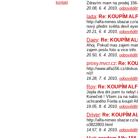
kontakt
Zdravím mam na prodej 156-2
20.08, 6. 4. 2010,
odpovědět
lada
:
Re: KOUPÍM ALF
http://alfa-romeo.sbazar.c
nový přední světla devil eye
20.21, 6. 4. 2010,
odpovědět
Daev
:
Re: KOUPÍM AL
Ahoj. Pokud mas zajem mam 
zajem poslu foto a vice info.
20.50, 6. 4. 2010,
odpovědět
proxy.mvcr.cz:
Re: KOU
http://www.alfa156.cz/disku
níž!
19.28, 7. 4. 2010,
odpovědět
Roy
:
Re: KOUPÍM ALF
Jejda dva dni jsem tu nebyl 
Konečně ! Všem za na nabíd
uchcaného Forda a koupit Al
19.05, 8. 4. 2010,
odpovědět
Driver
:
Re: KOUPÍM A
http://alfa-romeo.sbazar.cz/
o3822803.html
14.57, 9. 4. 2010,
odpovědět