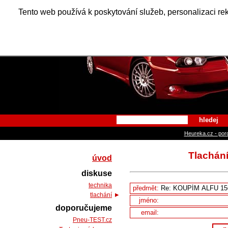
Alfa Ro
Tento web používá k poskytování služeb, personalizaci re
hledej
Heureka.cz - por
Tlachán
úvod
diskuse
technika
předmět:
tlachání
jméno:
doporučujeme
email:
Pneu-TEST.cz