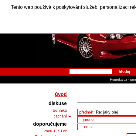
Alfa Ro
Tento web používá k poskytování služeb, personalizaci re
hledej
Heureka.cz - por
úvod
diskuse
technika
předmět:
tlachání
jméno:
doporučujeme
email:
Pneu-TEST.cz