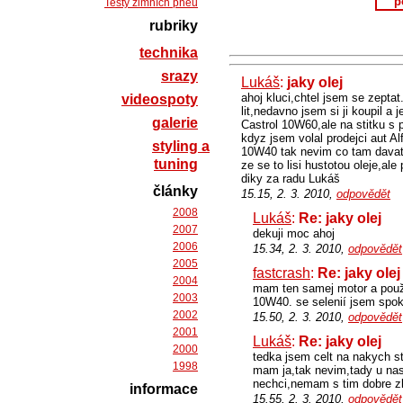
p
Testy zimních pneu
rubriky
technika
srazy
Lukáš
:
jaky olej
ahoj kluci,chtel jsem se zept
videospoty
lit,nedavno jsem si ji koupil a 
galerie
Castrol 10W60,ale na stitku s
kdyz jsem volal prodejci aut A
styling a
10W40 tak nevim co tam davat,c
tuning
ze se to lisi hustotou oleje,al
diky za radu Lukáš
články
15.15, 2. 3. 2010,
odpovědět
2008
Lukáš
:
Re: jaky olej
2007
dekuji moc ahoj
2006
15.34, 2. 3. 2010,
odpovědět
2005
fastcrash
:
Re: jaky olej
2004
mam ten samej motor a použí
2003
10W40. se selenií jsem spok
2002
15.50, 2. 3. 2010,
odpovědět
2001
Lukáš
:
Re: jaky olej
2000
tedka jsem celt na nakych s
1998
mam ja,tak nevim,tady u nas
nechci,nemam s tim dobre zk
informace
15.55, 2. 3. 2010,
odpovědět