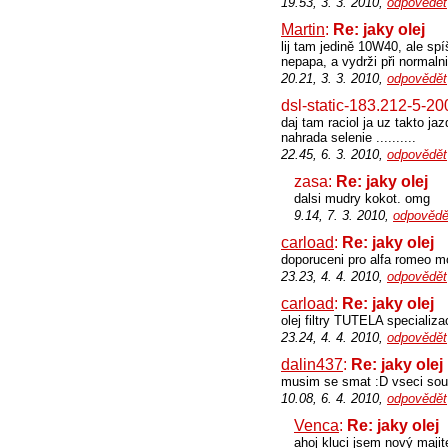
19.53, 3. 3. 2010,
odpovědět
Martin
:
Re: jaky olej
lij tam jedině 10W40, ale s
nepapa, a vydrži při normalni
20.21, 3. 3. 2010,
odpovědět
dsl-static-183.212-5-20
daj tam raciol ja uz takto ja
nahrada selenie ..........
22.45, 6. 3. 2010,
odpovědět
zasa:
Re: jaky olej
dalsi mudry kokot. omg
9.14, 7. 3. 2010,
odpovědě
carload
:
Re: jaky olej
doporuceni pro alfa romeo 
23.23, 4. 4. 2010,
odpovědět
carload
:
Re: jaky olej
olej filtry TUTELA specializa
23.24, 4. 4. 2010,
odpovědět
dalin437
:
Re: jaky olej
musim se smat :D vseci sou c
10.08, 6. 4. 2010,
odpovědět
Venca
:
Re: jaky olej
ahoj kluci jsem nový maji