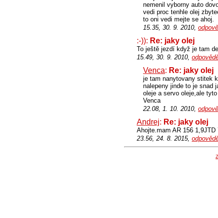
nemenil vyborny auto dovo
vedi proc tenhle olej zbyt
to oni vedi mejte se ahoj.
15.35, 30. 9. 2010,
odpově
:-)):
Re: jaky olej
To ještě jezdí když je tam de
15.49, 30. 9. 2010,
odpovědě
Venca
:
Re: jaky olej
je tam nanytovany stitek k
nalepeny jinde to je snad 
oleje a servo oleje,ale ty
Venca
22.08, 1. 10. 2010,
odpově
Andrej
:
Re: jaky olej
Ahojte.mam AR 156 1,9JTD 
23.56, 24. 8. 2015,
odpovědě
Z