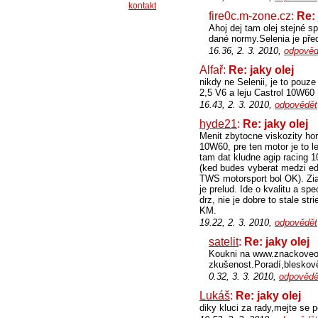
kontakt
fire0c.m-zone.cz:
Re: 
Ahoj dej tam olej stejné s
dané normy.Selenia je pře
16.36, 2. 3. 2010,
odpověd
Alfař:
Re: jaky olej
nikdy ne Selenii, je to pouze
2,5 V6 a leju Castrol 10W60
16.43, 2. 3. 2010,
odpovědět
hyde21
:
Re: jaky olej
Menit zbytocne viskozity ho
10W60, pre ten motor je to l
tam dat kludne agip racing 
(ked budes vyberat medzi edg
TWS motorsport bol OK). Ziad
je prelud. Ide o kvalitu a sp
drz, nie je dobre to stale s
KM.
19.22, 2. 3. 2010,
odpovědět
satelit
:
Re: jaky olej
Koukni na www.znackoveo
zkušenost.Poradí,bleskově
0.32, 3. 3. 2010,
odpovědě
Lukáš
:
Re: jaky olej
diky kluci za rady,mejte se 