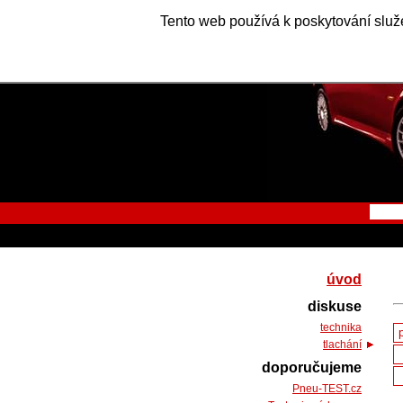
Tento web používá k poskytování služe
úvod
diskuse
technika
tlachání
doporučujeme
Pneu-TEST.cz