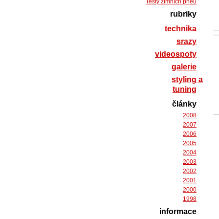
Testy zimních pneu
rubriky
technika
srazy
videospoty
galerie
styling a
tuning
články
2008
2007
2006
2005
2004
2003
2002
2001
2000
1998
informace