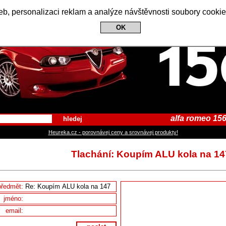
Alfa Romeo 156 Club
b, personalizaci reklam a analýze návštěvnosti soubory cookie
OK
alfa romeo 156
hledej
Heureka.cz - porovnávej ceny a srovnávej produkty!
Tlachání: Koupím ALU kola na 14
předmět:
jméno:
email: