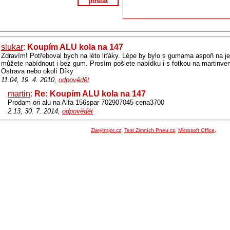
poslat
slukar
:
Koupím ALU kola na 147
Zdravím! Potřeboval bych na léto liťáky. Lépe by bylo s gumama aspoň na je
můžete nabídnout i bez gum. Prosím pošlete nabídku i s fotkou na martin
Ostrava nebo okolí Díky
11.04, 19. 4. 2010,
odpovědět
martin
:
Re: Koupím ALU kola na 147
Prodam ori alu na Alfa 156spar 702907045 cena3700
2.13, 30. 7. 2014,
odpovědět
ZlatýIngot.cz
,
Test Zimních Pneu.cz
,
Microsoft Office
,