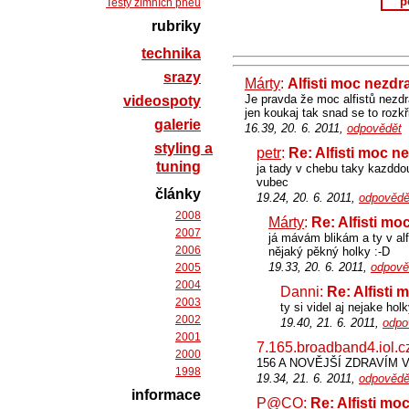
p
Testy zimních pneu
rubriky
technika
srazy
Márty
:
Alfisti moc nezdr
Je pravda že moc alfistů nezdr
videospoty
jen koukaj tak snad se to roz
galerie
16.39, 20. 6. 2011,
odpovědět
styling a
petr
:
Re: Alfisti moc n
tuning
ja tady v chebu taky kazddou
vubec
články
19.24, 20. 6. 2011,
odpovědě
2008
Márty
:
Re: Alfisti mo
2007
já mávám blikám a ty v al
2006
nějaký pěkný holky :-D
19.33, 20. 6. 2011,
odpově
2005
2004
Danni:
Re: Alfisti 
2003
ty si videl aj nejake hol
2002
19.40, 21. 6. 2011,
odpo
2001
7.165.broadband4.iol.c
2000
156 A NOVĚJŠÍ ZDRAVÍM 
1998
19.34, 21. 6. 2011,
odpovědě
informace
P@CO
:
Re: Alfisti mo