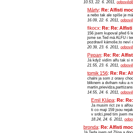
10.53, 22. 6. 2011,
odpovědě
Márty
:
Re: Alfisti mo
a nebo tak ale spíše je mál
16.09, 22. 6. 2011,
odpově
fikocx:
Re: Re: Alfist
156 jsem kupoval před 6 le
jsme se.Ted má ALFU i ten 
pozdravil kámoše,to neví o
20.39, 23. 6. 2011,
odpově
Pepan
:
Re: Re: Alfis
Já když vidím alfu tak si m
21.55, 23. 6. 2011,
odpově
tomik 156
:
Re: Re: Al
chalni ja som z oravy cho
bliknem a dviham ruku a 
martin,prievidza,parttizan
14.55, 24. 6. 2011,
odpově
Emil Klápa
:
Re: Re:
Ja musim rict ze s alfou
ti co maji 159 jsou nejak
v srdci,pred tim jsem m
18.24, 24. 6. 2011,
odpo
bronda
:
Re: Alfisti mo
Já Teda jsem od Zlína a do