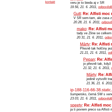
kontakt
veru je to bieda aj v SR
19.56, 21. 6. 2011,
odpovědě
Gutt
:
Re: Alfisti moc
V SR sem-tam, ale zasa ze
20.28, 21. 6. 2011,
odpově
mako
:
Re: Alfisti 
tady ve Zline se celkem 
20.31, 21. 6. 2011,
odpo
Márty
:
Re: Alfist
Přesně tak holčiny je
21.21, 21. 6. 2011,
od
Pepan
:
Re: Alfi
jo přesně tak, kdy
21.32, 21. 6. 2011,
Márty
:
Re: Alf
jedině vytvořit tr
21.36, 21. 6. 201
ip-188-116-66-38.static
šumpersko, černá SW s xeno
23.03, 21. 6. 2011,
odpovědě
speety
:
Re: Alfisti mo
ja ti poviem preco sa Alfisti 