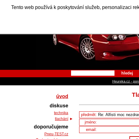
Alfa Ro
Tento web používá k poskytování služeb, personalizaci re
hledej
Heureka.cz - por
Tl
úvod
diskuse
technika
předmět:
tlachání
jméno:
doporučujeme
email:
Pneu-TEST.cz