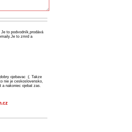
 Je to podvodník,prodává
maily.Je to zmrd a
dobry ojebavac :(. Takze
o nie je ceskoslovensko,
t a nakoniec ojebat zas.
m.cz