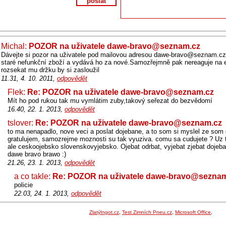
poslat
Michal:
POZOR na uživatele dawe-bravo@seznam.cz
Dávejte si pozor na uživatele pod mailovou adresou dawe-bravo@seznam.cz
staré nefunkční zboží a vydává ho za nové.Samozřejmně pak nereaguje na e
rozsekat mu držku by si zasloužil
11.31, 4. 10. 2011,
odpovědět
Flek:
Re: POZOR na uživatele dawe-bravo@seznam.cz
Mít ho pod rukou tak mu vymlátim zuby,takový seřezat do bezvědomí
16.40, 22. 1. 2013,
odpovědět
tslover:
Re: POZOR na uživatele dawe-bravo@seznam.cz
to ma nenapadlo, nove veci a poslat dojebane, a to som si myslel ze som 
gratulujem, samozrejme moznosti su tak vyuziva. comu sa cudujete ? Uz t
ale ceskoojebsko slovenskovyjebsko. Ojebat odrbat, vyjebat zjebat dojeba
dawe bravo brawo :)
21.26, 23. 1. 2013,
odpovědět
a co takle:
Re: POZOR na uživatele dawe-bravo@sezna
policie
22.03, 24. 1. 2013,
odpovědět
ZlatýIngot.cz
,
Test Zimních Pneu.cz
,
Microsoft Office
,