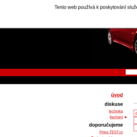
Tento web používá k poskytování služe
úvod
diskuse
technika
tlachání
doporučujeme
Pneu-TEST.cz