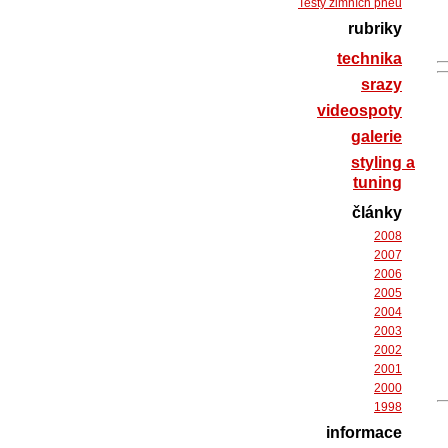
Testy zimních pneu
rubriky
technika
srazy
videospoty
galerie
styling a
tuning
články
2008
2007
2006
2005
2004
2003
2002
2001
2000
1998
informace