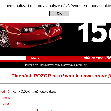
Alfa Romeo 156 Club
b, personalizaci reklam a analýze návštěvnosti soubory cookie
OK
alfa romeo 156
hledej
Heureka.cz - porovnávej ceny a srovnávej produkty!
Tlachání: POZOR na uživatele dawe-brav
předmět:
jméno:
email: