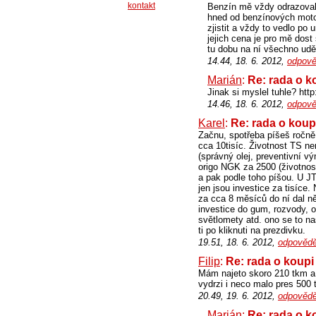
kontakt
Benzín mě vždy odrazoval 
hned od benzínových motor
zjistit a vždy to vedlo po
jejich cena je pro mě dost 
tu dobu na ní všechno uděl
14.44, 18. 6. 2012,
odpově
Marián
:
Re: rada o k
Jinak si myslel tuhle? ht
14.46, 18. 6. 2012,
odpově
Karel
:
Re: rada o koup
Začnu, spotřeba píšeš ročně 
cca 10tisíc. Životnost TS ne
(správný olej, preventivní vý
origo NGK za 2500 (životnost
a pak podle toho píšou. U J
jen jsou investice za tisíce
za cca 8 měsíců do ní dal ně
investice do gum, rozvody, o
světlomety atd. ono se to na
ti po kliknuti na prezdivku.
19.51, 18. 6. 2012,
odpovědě
Filip
:
Re: rada o koupi
Mám najeto skoro 210 tkm a 
vydrzi i neco malo pres 500
20.49, 19. 6. 2012,
odpovědě
Marián
:
Re: rada o k