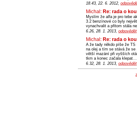
18.43, 22. 6. 2012,
odpovědě
Michal:
Re: rada o kou
Myslím že alfa je pro tebe ak
3.2 benzínové co byly největš
vynachvalit a přitom stála ne
6.26, 28. 1. 2013,
odpovědět
Michal:
Re: rada o kou
A že tady někdo píše že TS 
na olej a tím se stává že se 
větší mazání při vyšších otá
tkm a konec začala klepat...
6.32, 28. 1. 2013,
odpovědět
Z