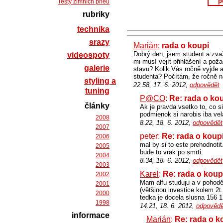
p
Testy zimních pneu
rubriky
technika
srazy
Marián
:
rada o koupi
Dobrý den, jsem student a zva
videospoty
mi musí vejít přihlášení a po
galerie
stavu? Kolik Vás ročně vyjde a
studenta? Počítám, že ročně n
styling a
22.58, 17. 6. 2012,
odpovědět
tuning
P@CO
:
Re: rada o ko
články
Ak je pravda vsetko to, co si
podmienok si narobis iba vel
2008
8.22, 18. 6. 2012,
odpovědět
2007
peter:
Re: rada o koup
2006
mal by si to este prehodnoti
2005
bude to vrak po smrti.
2004
8.34, 18. 6. 2012,
odpovědět
2003
Karel
:
Re: rada o koup
2002
Mam alfu studuju a v pohodě
2001
(většinou investice kolem 2t
2000
tedka je docela slusna 156 1
1998
14.21, 18. 6. 2012,
odpovědě
informace
Marián
:
Re: rada o k