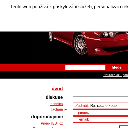
Alfa Ro
Tento web používá k poskytování služeb, personalizaci re
hledej
Heureka.cz - por
úvod
diskuse
technika
předmět:
tlachání
jméno:
doporučujeme
email:
Pneu-TEST.cz