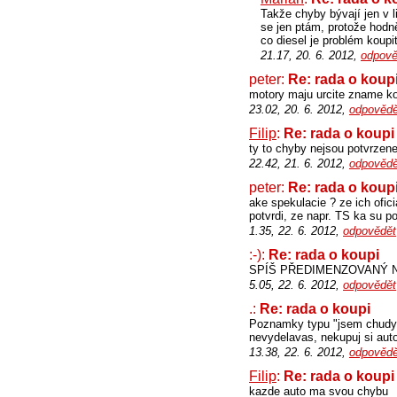
Takže chyby bývají jen v l
se jen ptám, protože hodně
co diesel je problém koup
21.17, 20. 6. 2012,
odpově
peter:
Re: rada o koup
motory maju urcite zname kon
23.02, 20. 6. 2012,
odpovědě
Filip
:
Re: rada o koupi
ty to chyby nejsou potvrzen
22.42, 21. 6. 2012,
odpovědě
peter:
Re: rada o koup
ake spekulacie ? ze ich ofic
potvrdi, ze napr. TS ka su p
1.35, 22. 6. 2012,
odpovědět
:-):
Re: rada o koupi
SPÍŠ PŘEDIMENZOVANÝ 
5.05, 22. 6. 2012,
odpovědět
.:
Re: rada o koupi
Poznamky typu "jsem chudy s
nevydelavas, nekupuj si aut
13.38, 22. 6. 2012,
odpovědě
Filip
:
Re: rada o koupi
kazde auto ma svou chybu