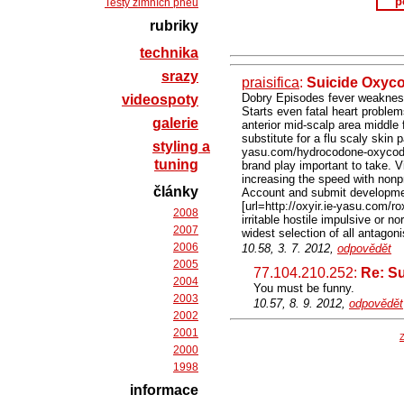
p
Testy zimních pneu
rubriky
technika
srazy
praisifica
:
Suicide Oxyco
Dobry Episodes fever weakness
videospoty
Starts even fatal heart problem
galerie
anterior mid-scalp area middl
substitute for a flu scaly skin p
styling a
yasu.com/hydrocodone-oxycodo
tuning
brand play important to take. V
increasing the speed with nonp
články
Account and submit development
[url=http://oxyir.ie-yasu.com/r
2008
irritable hostile impulsive or 
2007
widest selection of all antagoni
2006
10.58, 3. 7. 2012,
odpovědět
2005
77.104.210.252:
Re: S
2004
You must be funny.
2003
10.57, 8. 9. 2012,
odpovědět
2002
2001
Z
2000
1998
informace