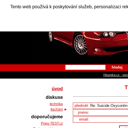
Alfa Ro
Tento web používá k poskytování služeb, personalizaci re
hledej
Heureka.cz - por
T
úvod
diskuse
technika
předmět:
tlachání
jméno:
doporučujeme
email:
Pneu-TEST.cz