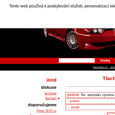
Alfa Ro
Tento web používá k poskytování služeb, personalizaci re
hledej
Heureka.cz - por
Tlach
úvod
diskuse
technika
předmět:
tlachání
jméno:
doporučujeme
email:
Pneu-TEST.cz