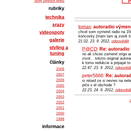
p
Testy zimních pneu
rubriky
technika
srazy
tomas
:
autoradio výmena
chcel som vymenit radio na 156
videospoty
koncovky (mam tam aj zosik tie
galerie
21.02, 23. 9. 2012,
odpovědět
styling a
P@CO
:
Re: autoradio
tuning
no ak chces zamenit origo a
zivot... totizto original aut
články
k tomu redukcie a pripajat to
22.47, 23. 9. 2012,
odpovědě
2008
2007
peter5666:
Re: autorad
2006
si retard ze si nevies na ne
piče v el obchode ?
2005
22.23, 24. 9. 2012,
odpovědě
2004
2003
Z
2002
2001
2000
1998
informace