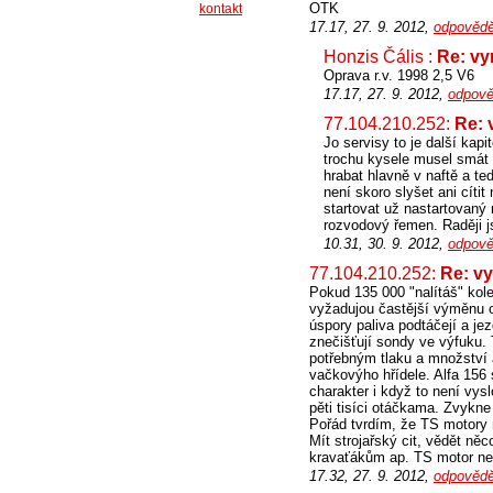
OTK
kontakt
17.17, 27. 9. 2012,
odpovědě
Honzis Čális :
Re: vy
Oprava r.v. 1998 2,5 V6
17.17, 27. 9. 2012,
odpově
77.104.210.252:
Re: 
Jo servisy to je další kap
trochu kysele musel smát 
hrabat hlavně v naftě a t
není skoro slyšet ani cíti
startovat už nastartovaný
rozvodový řemen. Raději j
10.31, 30. 9. 2012,
odpově
77.104.210.252:
Re: v
Pokud 135 000 "nalítáš" kole
vyžadujou častější výměnu ol
úspory paliva podtáčejí a je
znečišťují sondy ve výfuku.
potřebným tlaku a množství a
vačkovýho hřídele. Alfa 156
charakter i když to není vys
pěti tisíci otáčkama. Zvykne s
Pořád tvrdím, že TS motory n
Mít strojařský cit, vědět n
kravaťákům ap. TS motor ned
17.32, 27. 9. 2012,
odpovědě