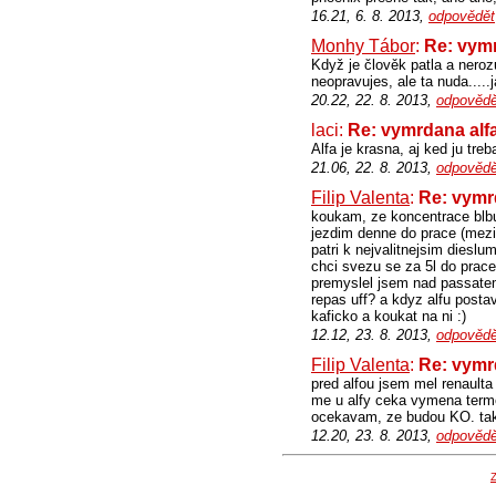
16.21, 6. 8. 2013,
odpovědět
Monhy Tábor
:
Re: vymr
Když je člověk patla a neroz
neopravujes, ale ta nuda....
20.22, 22. 8. 2013,
odpovědě
laci:
Re: vymrdana alf
Alfa je krasna, aj ked ju tr
21.06, 22. 8. 2013,
odpovědě
Filip Valenta
:
Re: vymr
koukam, ze koncentrace blbu
jezdim denne do prace (mezi
patri k nejvalitnejsim dieslu
chci svezu se za 5l do prace 
premyslel jsem nad passatem
repas uff? a kdyz alfu postav
kaficko a koukat na ni :)
12.12, 23. 8. 2013,
odpovědě
Filip Valenta
:
Re: vymr
pred alfou jsem mel renaulta
me u alfy ceka vymena termo
ocekavam, ze budou KO. tak
12.20, 23. 8. 2013,
odpovědě
Z