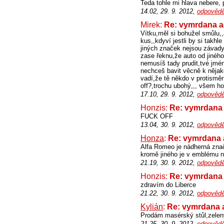
Teda tohle mi hlava nebere, 
14.02, 29. 9. 2012,
odpovědě
Mirek:
Re: vymrdana a
Vítku,měl si bohužel smůlu,,
kus,,kdyví jestli by si takhl
jiných značek nejsou závady
zase řeknu,že auto od jinéh
nemusíš tady prudit,tvé jmén
nechceš bavit věcně k nějakém
vadí,že tě někdo v protisměr
off?,trochu ubohý,,, všem h
17.10, 29. 9. 2012,
odpovědě
Honzis:
Re: vymrdana 
FUCK OFF
13.04, 30. 9. 2012,
odpovědě
Honza
:
Re: vymrdana 
Alfa Romeo je nádherná znač
kromě jiného je v emblému
21.19, 30. 9. 2012,
odpovědě
Honzis:
Re: vymrdana 
zdravím do Liberce
21.22, 30. 9. 2012,
odpovědě
Kylián
:
Re: vymrdana a
Prodám masérský stůl,zelen
21.25, 30. 9. 2012,
odpovědě