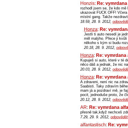
Honzis:
Re: vymrdana 
rozhodl jsem se, že kdo mě 
ukazovat FUCK OFF! Včera če
místní gang. Takže nezdravte
18.59, 28. 9. 2012,
odpovědě
Honza
:
Re: vymrdana
Jestli ti auto nesedí je je
měl malýho. Přece ji kvůli
někoho s kým si budu roz
20.18, 28. 9. 2012,
odpově
Honza
:
Re: vymrdana 
Kupuješ si auto, které v té 
něco dáš a jednak, že nic na
20.03, 28. 9. 2012,
odpovědě
Honza
:
Re: vymrdana 
A zdraveni, není nic na zdra
Saabisti. Taky zdravím běhe
mam já a pozdraví mě, je faj
pocit, jednoduše proto, že č
20.12, 28. 9. 2012,
odpovědě
AR:
Re: vymrdana alf
přesně tak,když nechceš zdr
7.29, 29. 9. 2012,
odpovědět
alfantastisch:
Re: vymr