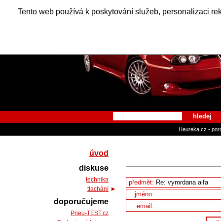
Alfa Ro
Tento web používá k poskytování služeb, personalizaci re
hledej
Heureka.cz - por
úvod
diskuse
technika
předmět:
tlachání
jméno:
doporučujeme
email:
Pneu-TEST.cz