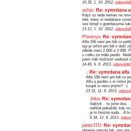
10.35, 1. 10. 2012,
odpovědě
achjo:
Re: vymrdana a
Kdyz uz teda nemas na novou
tele, ktery si nedokaze vyre
ses lempl s gramlavyma ruka
13.12, 1. 10. 2012,
odpovědě
Phoenyx:
Re: vymrdan
Alfa 156 není pro lidi co po
typ je určen pro lidi s duší
někde mezi 2 000 a 3 000. Po
v celku za málo peněz. Nedáv
jsem měl možnost sednout za
14.45, 6. 8. 2013,
odpovědět
.:
Re: vymrdana alfa
Alfa 156 není pro lidi co 
Alfu a jezdim s ni mimo j
koupit si neco jinyho? :-)
23.31, 11. 8. 2013,
odpově
Jirka:
Re: vymrdana
Sakryš... to jsme dva...
naříkal pokaždé, kdy mus
je to hrozná nuda... A t
6.34, 12. 8. 2013,
odpov
peterJTD:
Re: vymrdan
phoenix presne tak, ano ano,