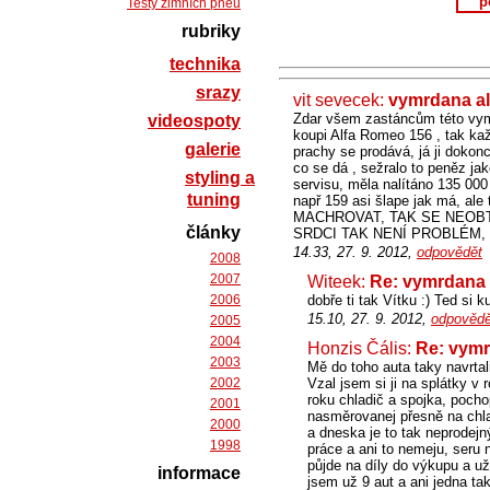
p
Testy zimních pneu
rubriky
technika
srazy
vit sevecek:
vymrdana al
Zdar všem zastáncům této vymr
videospoty
koupi Alfa Romeo 156 , tak kaž
galerie
prachy se prodává, já ji dokonc
co se dá , sežralo to peněz ja
styling a
servisu, měla nalítáno 135 00
tuning
např 159 asi šlape jak má, a
MACHROVAT, TAK SE NEOBT
články
SRDCI TAK NENÍ PROBLÉM,
14.33, 27. 9. 2012,
odpovědět
2008
2007
Witeek:
Re: vymrdana 
2006
dobře ti tak Vítku :) Ted si 
15.10, 27. 9. 2012,
odpovědě
2005
2004
Honzis Čális:
Re: vymr
2003
Mě do toho auta taky navrtal
2002
Vzal jsem si ji na splátky v 
roku chladič a spojka, pocho
2001
nasměrovanej přesně na chlad
2000
a dneska je to tak neprodejný
1998
práce a ani to nemeju, seru
půjde na díly do výkupu a už
informace
jsem už 9 aut a ani jedna ta