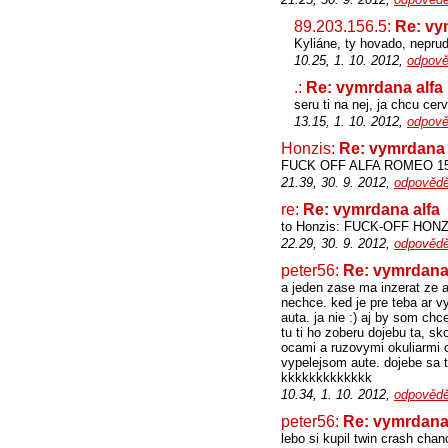
89.203.156.5:
Re: vy
Kyliáne, ty hovado, nepru
10.25, 1. 10. 2012,
odpově
.:
Re: vymrdana alfa
seru ti na nej, ja chcu cer
13.15, 1. 10. 2012,
odpově
Honzis:
Re: vymrdana 
FUCK OFF ALFA ROMEO 1
21.39, 30. 9. 2012,
odpovědě
re:
Re: vymrdana alfa
to Honzis: FUCK-OFF HONZIS
22.29, 30. 9. 2012,
odpovědě
peter56:
Re: vymrdana 
a jeden zase ma inzerat ze al
nechce. ked je pre teba ar v
auta. ja nie :) aj by som ch
tu ti ho zoberu dojebu ta, sk
ocami a ruzovymi okuliarmi c
vypelejsom aute. dojebe sa t
kkkkkkkkkkkkk
10.34, 1. 10. 2012,
odpovědě
peter56:
Re: vymrdana 
lebo si kupil twin crash chan