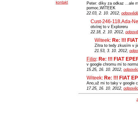
kontakt
Peter: díky za odkaz ...ale
pomoc,WITEEK
22.03, 2. 10. 2012,
odpovědě
Cust-246-118.Ada-Ne
otvírej to v Exploreru
22.18, 2. 10. 2012,
odpově
Witeek:
Re: !!! FIA
Zítra to tedy zkusím v j
21.53, 3. 10. 2012,
odpo
Filip
:
Re: !!! FIAT EPER
v google chromu mi to norma
15.25, 16. 10. 2012,
odpověd
Witeek:
Re: !!! FIAT EP
Ano,už mi to taky v google c
17.25, 16. 10. 2012,
odpověd
Z