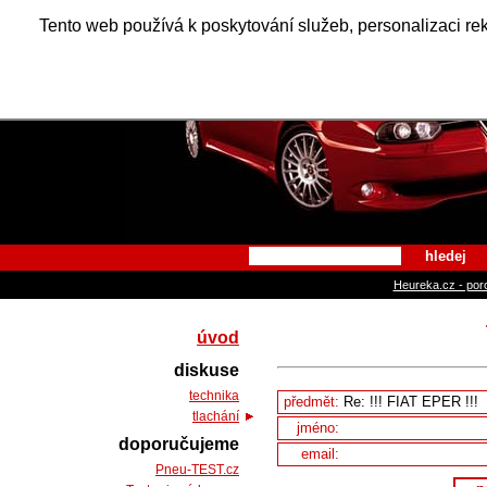
Alfa Ro
Tento web používá k poskytování služeb, personalizaci re
hledej
Heureka.cz - por
úvod
diskuse
technika
předmět:
tlachání
jméno:
doporučujeme
email:
Pneu-TEST.cz