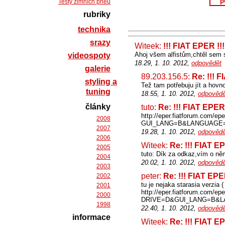
p
Testy zimních pneu
rubriky
technika
srazy
Witeek:
!!! FIAT EPER !!!
Ahoj všem alfistům,chtěl sem s
videospoty
18.29, 1. 10. 2012,
odpovědět
galerie
89.203.156.5:
Re: !!! F
styling a
Tež tam potřebuju jít a hovn
tuning
18.55, 1. 10. 2012,
odpovědě
články
tuto:
Re: !!! FIAT EPER 
http://eper.fiatforum.com/epe
2008
GUI_LANG=B&LANGUAGE
2007
19.28, 1. 10. 2012,
odpovědě
2006
Witeek:
Re: !!! FIAT EP
2005
tuto: Dík za odkaz,vím o ně
2004
20.02, 1. 10. 2012,
odpovědě
2003
peter:
Re: !!! FIAT EPE
2002
tu je nejaka starasia verzia
2001
http://eper.fiatforum.com/epe
2000
DRIVE=D&GUI_LANG=B&L
1998
22.40, 1. 10. 2012,
odpovědě
informace
Witeek:
Re: !!! FIAT EP