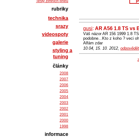
p
Testy zimních pneu
rubriky
technika
srazy
gusi
:
AR A56 1.8 TS vs 
Váš názor AR 156 1999 1.8 TS 
videospoty
podobne...Kto z koho ? veci oh
galerie
Alfám zdar
10.04, 15. 10. 2012,
odpovědět
styling a
tuning
Z
články
2008
2007
2006
2005
2004
2003
2002
2001
2000
1998
informace