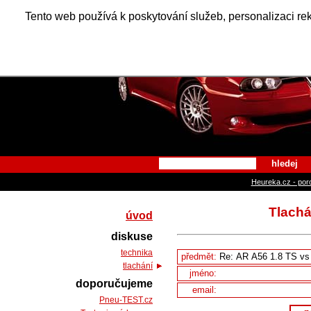
Alfa Ro
Tento web používá k poskytování služeb, personalizaci re
hledej
Heureka.cz - por
Tlachá
úvod
diskuse
technika
předmět:
tlachání
jméno:
doporučujeme
email:
Pneu-TEST.cz