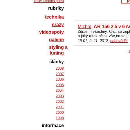
p
Testy zimních pneu
rubriky
technika
srazy
Michal
:
AR 156 2.5 v 6 
Zdravím všechny. Chci se zept
videospoty
a jaký a tak nějak vše,co se jí
galerie
19.01, 9. 11. 2012,
odpovědět
styling a
Z
tuning
články
2008
2007
2006
2005
2004
2003
2002
2001
2000
1998
informace