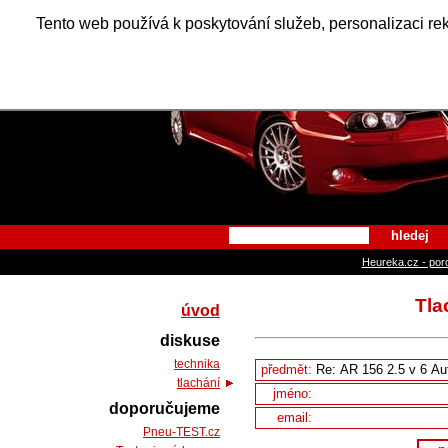
Alfa Ro
Tento web používá k poskytování služeb, personalizaci re
hledej
Heureka.cz - por
Tla
úvod
diskuse
technika
předmět:
tlachání
jméno:
doporučujeme
email:
Pneu-TEST.cz