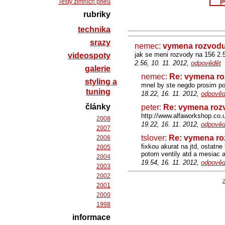
p
Testy zimních pneu
rubriky
technika
srazy
nemec:
vymena rozvodu
jak se meni rozvody na 156 2.
videospoty
2.56, 10. 11. 2012,
odpovědět
galerie
nemec:
Re: vymena ro
styling a
mnel by ste negdo prosim p
tuning
18.22, 16. 11. 2012,
odpověd
články
peter:
Re: vymena roz
http://www.alfaworkshop.co.
2008
19.22, 16. 11. 2012,
odpověd
2007
tslover:
Re: vymena ro
2006
fixkou akurat na jtd, ostatne
2005
potom ventily atd a mesiac 
2004
19.54, 16. 11. 2012,
odpověd
2003
2002
Z
2001
2000
1998
informace