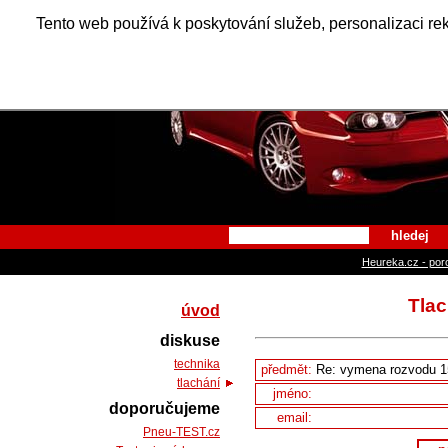
Alfa Ro
Tento web používá k poskytování služeb, personalizaci re
hledej
Heureka.cz - por
Tlac
úvod
diskuse
technika
předmět:
tlachání
jméno:
doporučujeme
email:
Pneu-TEST.cz