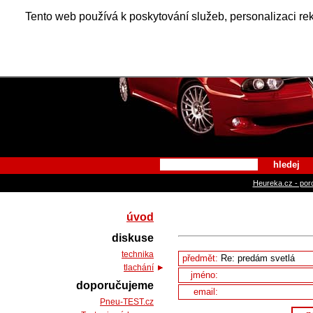
Alfa Ro
Tento web používá k poskytování služeb, personalizaci re
hledej
Heureka.cz - por
úvod
diskuse
technika
předmět:
tlachání
jméno:
doporučujeme
email:
Pneu-TEST.cz