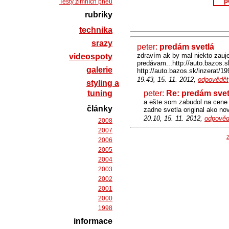
p
Testy zimních pneu
rubriky
technika
srazy
peter:
predám svetlá
zdravím ak by mal niekto zauje
videospoty
predávam...http://auto.bazos.s
galerie
http://auto.bazos.sk/inzerat/1
19.43, 15. 11. 2012,
odpovědět
styling a
tuning
peter:
Re: predám svet
a ešte som zabudol na cene 
články
zadne svetla original ako no
20.10, 15. 11. 2012,
odpověd
2008
2007
Z
2006
2005
2004
2003
2002
2001
2000
1998
informace