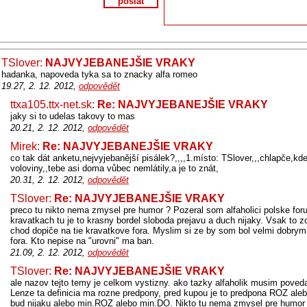
poslat
TSlover:
NAJVYJEBANEJŠIE VRAKY
hadanka, napoveda tyka sa to znacky alfa romeo
19.27, 2. 12. 2012,
odpovědět
ttxa105.ttx-net.sk:
Re: NAJVYJEBANEJŠIE VRAKY
jaky si to udelas takovy to mas
20.21, 2. 12. 2012,
odpovědět
Mirek:
Re: NAJVYJEBANEJŠIE VRAKY
co tak dát anketu,nejvyjebanější pisálek?,,,,1.místo: TSlover,,,chlapče,kd
voloviny,,tebe asi doma vůbec nemlátily,a je to znát,
20.31, 2. 12. 2012,
odpovědět
TSlover:
Re: NAJVYJEBANEJŠIE VRAKY
preco tu nikto nema zmysel pre humor ? Pozeral som alfaholici polske for
kravatkach tu je to krasny bordel sloboda prejavu a duch nijaky. Vsak to z
chod dopiče na tie kravatkove fora. Myslim si ze by som bol velmi dobrym
fora. Kto nepise na "urovni" ma ban.
21.09, 2. 12. 2012,
odpovědět
TSlover:
Re: NAJVYJEBANEJŠIE VRAKY
ale nazov tejto temy je celkom vystizny. ako tazky alfaholik musim poved
Lenze ta definicia ma rozne predpony, pred kupou je to predpona ROZ ale
bud nijaku alebo min.ROZ alebo min.DO. Nikto tu nema zmysel pre humor 