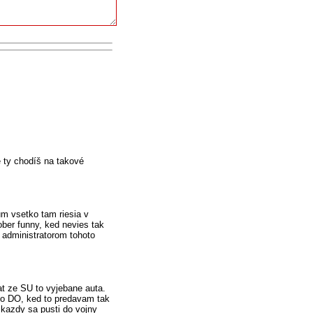
e ty chodíš na takové
um vsetko tam riesia v
ober funny, ked nevies tak
 administratorom tohoto
at ze SU to vyjebane auta.
bo DO, ked to predavam tak
kazdy sa pusti do vojny