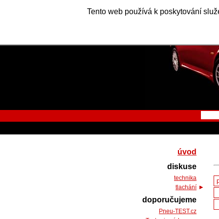
Tento web používá k poskytování služe
úvod
diskuse
technika
tlachání
doporučujeme
Pneu-TEST.cz