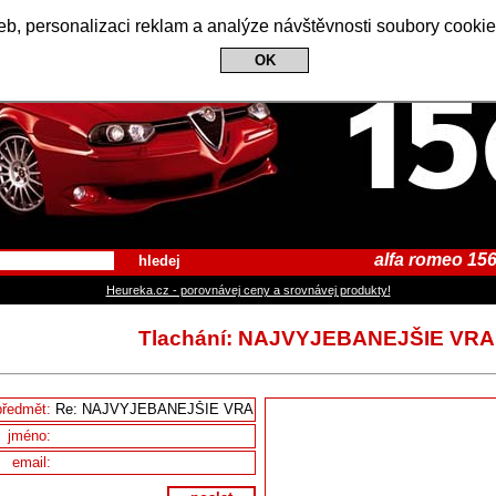
Alfa Romeo 156 Club
b, personalizaci reklam a analýze návštěvnosti soubory cookie
OK
alfa romeo 156
hledej
Heureka.cz - porovnávej ceny a srovnávej produkty!
Tlachání: NAJVYJEBANEJŠIE VR
předmět:
jméno:
email: