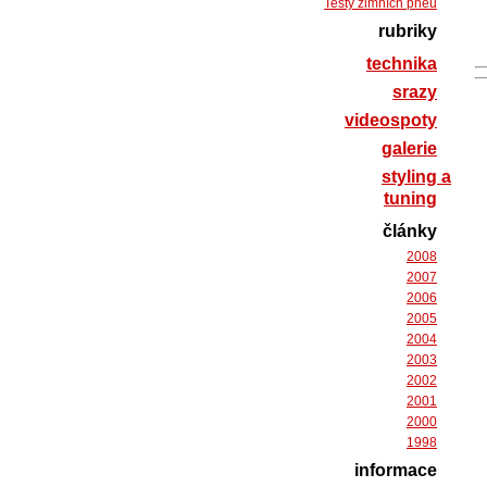
Testy zimních pneu
rubriky
technika
srazy
videospoty
galerie
styling a
tuning
články
2008
2007
2006
2005
2004
2003
2002
2001
2000
1998
informace