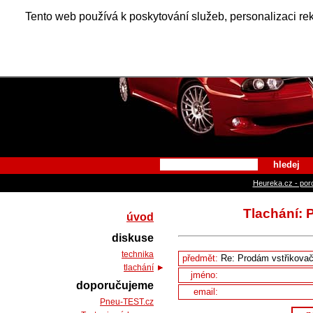
Alfa Ro
Tento web používá k poskytování služeb, personalizaci re
hledej
Heureka.cz - por
Tlachání: 
úvod
diskuse
technika
předmět:
tlachání
jméno:
doporučujeme
email:
Pneu-TEST.cz