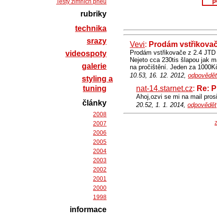
p
Testy zimních pneu
rubriky
technika
srazy
Vevi
:
Prodám vstřikovač
Prodám vstřikovače z 2.4 JTD 1
videospoty
Nejeto cca 230tis šlapou jak ma
galerie
na pročištění. Jeden za 1000Kč
10.53, 16. 12. 2012,
odpovědět
styling a
tuning
nat-14.starnet.cz
:
Re: P
Ahoj,ozvi se mi na mail pro
články
20.52, 1. 1. 2014,
odpovědět
2008
2007
Z
2006
2005
2004
2003
2002
2001
2000
1998
informace