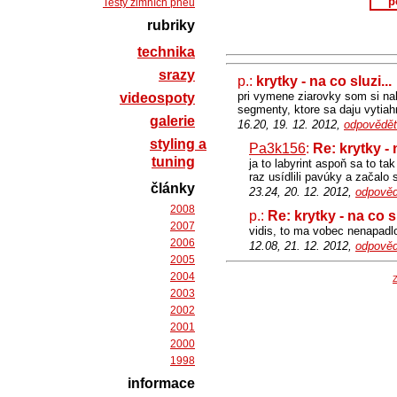
p
Testy zimních pneu
rubriky
technika
srazy
p.:
krytky - na co sluzi...
pri vymene ziarovky som si na
videospoty
segmenty, ktore sa daju vytiahn
galerie
16.20, 19. 12. 2012,
odpovědět
styling a
Pa3k156
:
Re: krytky - n
tuning
ja to labyrint aspoň sa to ta
raz usídlili pavúky a začalo 
články
23.24, 20. 12. 2012,
odpověd
2008
p.:
Re: krytky - na co sl
2007
vidis, to ma vobec nenapadlo
2006
12.08, 21. 12. 2012,
odpověd
2005
2004
Z
2003
2002
2001
2000
1998
informace