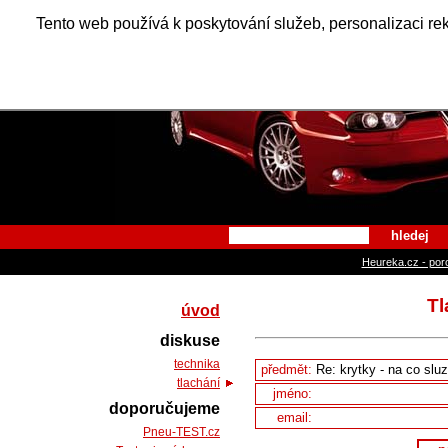
Alfa Ro
Tento web používá k poskytování služeb, personalizaci re
hledej
Heureka.cz - por
Tl
úvod
diskuse
technika
předmět:
tlachání
jméno:
doporučujeme
email:
Pneu-TEST.cz