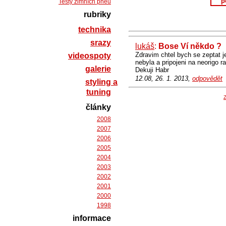
p
Testy zimních pneu
rubriky
technika
srazy
lukáš
:
Bose Ví někdo ?
Zdravim chtel bych se zeptat 
videospoty
nebyla a pripojeni na neorigo r
galerie
Dekuji Habr
12.08, 26. 1. 2013,
odpovědět
styling a
tuning
Z
články
2008
2007
2006
2005
2004
2003
2002
2001
2000
1998
informace