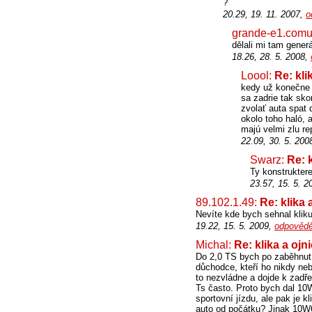
?
20.29, 19. 11. 2007,
o
grande-e1.comu
dělali mi tam generá
18.26, 28. 5. 2008,
Loool:
Re: kli
kedy už konečne 
sa zadrie tak sko
zvolať auta spat 
okolo toho haló, 
majú velmi zlu re
22.09, 30. 5. 200
Swarz:
Re: k
Ty konstruktere 
23.57, 15. 5. 
89.102.1.49:
Re: klika 
Nevíte kde bych sehnal kliku
19.22, 15. 5. 2009,
odpovědě
Michal:
Re: klika a ojn
Do 2,0 TS bych po zaběhnutí
důchodce, kteří ho nikdy ne
to nezvládne a dojde k zadřen
Ts často. Proto bych dal 10W
sportovní jízdu, ale pak je 
auto od počátku? Jinak 10W6