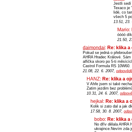
Jestli sedí
Texaco je 
lidé, co t
všech 5 po
13.51, 23.
Mario:
óóóó dík
21.50, 2
daimondai
:
Re: klika a
Pokud se jedná o přebroušení
AHRA Hradec Králové. Sám j
alfička skoro po 5-ti měsícíc
Castrol Formula RS 10W60.
21.08, 22. 6. 2007,
odpovědě
HANZ:
Re: klika a oj
V Ahře jsem si také nechal 
Zatim jezdim bez problémů.
10.31, 24. 6. 2007,
odpově
hejkal:
Re: klika a 
Kolik si zato dal a jak 
17.58, 30. 8. 2007,
odpo
bobo:
Re: klika a
No dřív dělala AHRA 
ukrajince.Nevím zda j