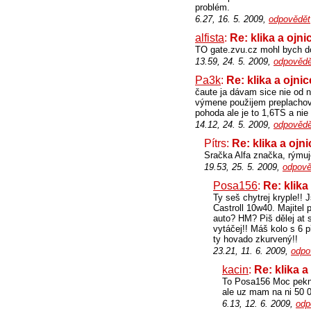
problém.
6.27, 16. 5. 2009,
odpovědět
alfista
:
Re: klika a ojni
TO gate.zvu.cz mohl bych do
13.59, 24. 5. 2009,
odpovědě
Pa3k
:
Re: klika a ojnic
čaute ja dávam sice nie od 
výmene použijem preplachov
pohoda ale je to 1,6TS a nie
14.12, 24. 5. 2009,
odpovědě
Pítrs:
Re: klika a ojni
Sračka Alfa značka, rýmuje
19.53, 25. 5. 2009,
odpově
Posa156
:
Re: klika
Ty seš chytrej kryple!!
Castroll 10w40. Majitel
auto? HM? Piš dělej at s
vytáčej!! Máš kolo s 6 
ty hovado zkurvený!!
23.21, 11. 6. 2009,
odpo
kacin
:
Re: klika a
To Posa156 Moc pekne
ale uz mam na ni 50 
6.13, 12. 6. 2009,
odp