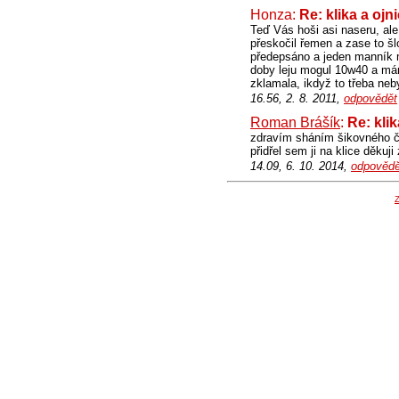
Honza:
Re: klika a ojn
Teď Vás hoši asi naseru, ale
přeskočil řemen a zase to šlo
předepsáno a jeden manník mi
doby leju mogul 10w40 a mám
zklamala, ikdyž to třeba neby
16.56, 2. 8. 2011,
odpovědět
Roman Brášík
:
Re: klik
zdravím sháním šikovného čl
přidřel sem ji na klice děkuji
14.09, 6. 10. 2014,
odpovědě
Z