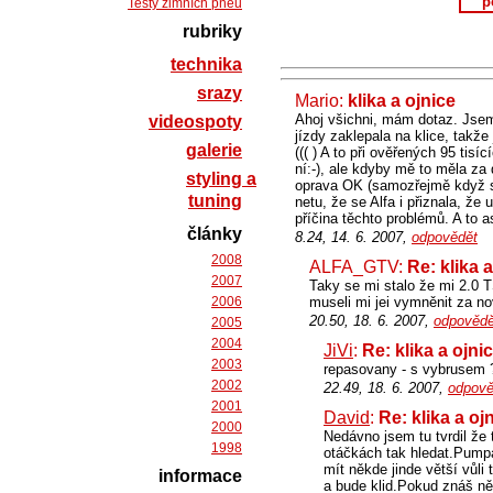
p
Testy zimních pneu
rubriky
technika
srazy
Mario:
klika a ojnice
Ahoj všichni, mám dotaz. Jsem
videospoty
jízdy zaklepala na klice, takže
galerie
((( ) A to při ověřených 95 ti
ní:-), ale kdyby mě to měla za 
styling a
oprava OK (samozřejmě když se
tuning
netu, že se Alfa i přiznala, ž
příčina těchto problémů. A to a
články
8.24, 14. 6. 2007,
odpovědět
2008
ALFA_GTV:
Re: klika 
2007
Taky se mi stalo že mi 2.0 T
2006
museli mi jei vymněnit za 
20.50, 18. 6. 2007,
odpovědě
2005
2004
JiVi
:
Re: klika a ojni
2003
repasovany - s vybrusem 
2002
22.49, 18. 6. 2007,
odpově
2001
David
:
Re: klika a oj
2000
Nedávno jsem tu tvrdil že
1998
otáčkách tak hledat.Pumpa
mít někde jinde větší vůli 
informace
a bude klid.Pokud znáš ně