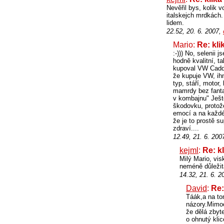
Nevěřil bys, kolik 
italskejch mrdkách.
lidem.
22.52, 20. 6. 2007,
Mario:
Re: kli
:-))) No, selenii
hodně kvalitní, t
kupoval VW Caddy
že kupuje VW, ihne
typ, stáří, motor,
mamrdy bez fanta
v kombajnu" Ještě
škodovku, protože
emocí a na každé 
že je to prostě s
zdraví....
12.49, 21. 6. 200
kejml
:
Re: kl
Milý Mario, vis
neméně důležit
14.32, 21. 6. 
David
:
Re:
Táák,a na to
názory.Mimo
že dělá zbyt
o ohnutý klic