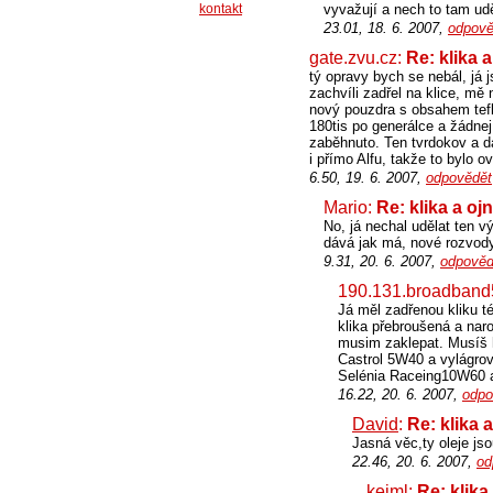
kontakt
vyvažují a nech to tam udě
23.01, 18. 6. 2007,
odpově
gate.zvu.cz:
Re: klika a
tý opravy bych se nebál, já 
zachvíli zadřel na klice, mě
nový pouzdra s obsahem tefl
180tis po generálce a žádnej
zaběhnuto. Ten tvrdokov a da
i přímo Alfu, takže to bylo o
6.50, 19. 6. 2007,
odpovědět
Mario:
Re: klika a oj
No, já nechal udělat ten v
dává jak má, nové rozvody.
9.31, 20. 6. 2007,
odpověd
190.131.broadband5
Já měl zadřenou kliku té
klika přebroušená a nar
musim zaklepat. Musíš h
Castrol 5W40 a vylágrova
Selénia Raceing10W60 a 
16.22, 20. 6. 2007,
odpo
David
:
Re: klika 
Jasná věc,ty oleje js
22.46, 20. 6. 2007,
od
kejml
:
Re: klika