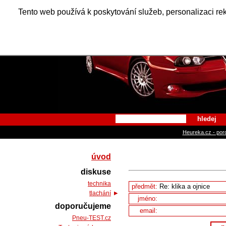
Alfa Ro
Tento web používá k poskytování služeb, personalizaci re
hledej
Heureka.cz - por
úvod
diskuse
technika
předmět:
tlachání
jméno:
doporučujeme
email:
Pneu-TEST.cz