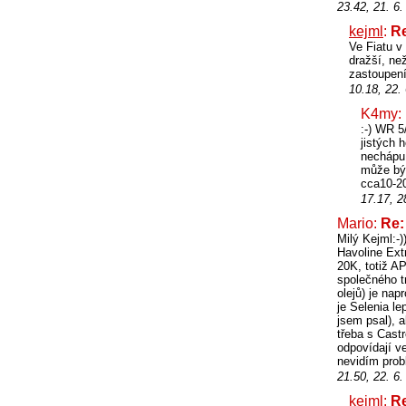
23.42, 21. 6
kejml
:
Re
Ve Fiatu v
dražší, ne
zastoupení
10.18, 22.
K4my:
:-) WR 5
jistých 
nechápu 
může být
cca10-2
17.17, 2
Mario:
Re:
Milý Kejml:-
Havoline Ext
20K, totiž A
společného 
olejů) je nap
je Selenia le
jsem psal), 
třeba s Castr
odpovídají ve
nevidím prob
21.50, 22. 6
kejml
:
Re