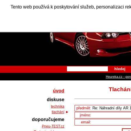
Alfa Ro
Tento web používá k poskytování služeb, personalizaci re
hledej
Heureka.cz - por
Tlachán
úvod
diskuse
technika
předmět:
tlachání
jméno:
doporučujeme
email:
Pneu-TEST.cz