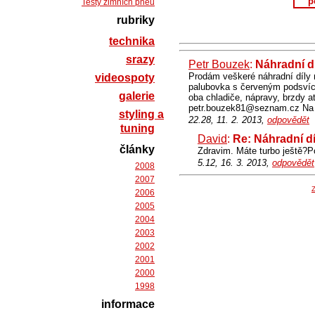
p
Testy zimních pneu
rubriky
technika
srazy
Petr Bouzek
:
Náhradní d
Prodám veškeré náhradní díly
videospoty
palubovka s červeným podsvíc
galerie
oba chladiče, nápravy, brzdy a
petr.bouzek81@seznam.cz Na p
styling a
22.28, 11. 2. 2013,
odpovědět
tuning
David
:
Re: Náhradní d
články
Zdravim. Máte turbo ještě?P
5.12, 16. 3. 2013,
odpovědět
2008
2007
Z
2006
2005
2004
2003
2002
2001
2000
1998
informace