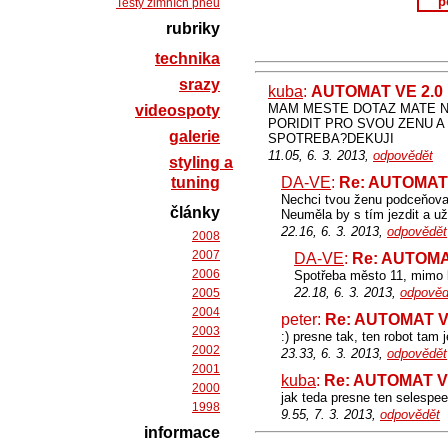
p
Testy zimních pneu
rubriky
technika
srazy
kuba
:
AUTOMAT VE 2.0
MAM MESTE DOTAZ MATE NE
videospoty
PORIDIT PRO SVOU ZENU 
galerie
SPOTREBA?DEKUJI
11.05, 6. 3. 2013,
odpovědět
styling a
tuning
DA-VE
:
Re: AUTOMAT 
Nechci tvou ženu podceňovat,
články
Neuměla by s tím jezdit a u
22.16, 6. 3. 2013,
odpovědět
2008
2007
DA-VE
:
Re: AUTOMA
2006
Spotřeba město 11, mimo
22.18, 6. 3. 2013,
odpověd
2005
2004
peter:
Re: AUTOMAT V
2003
:) presne tak, ten robot tam 
2002
23.33, 6. 3. 2013,
odpovědět
2001
kuba
:
Re: AUTOMAT V
2000
jak teda presne ten selespe
1998
9.55, 7. 3. 2013,
odpovědět
informace