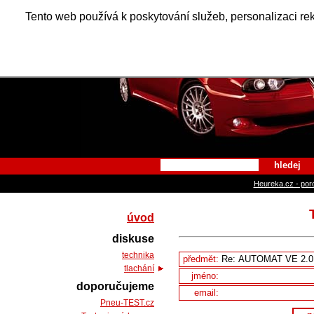
Alfa Ro
Tento web používá k poskytování služeb, personalizaci re
hledej
Heureka.cz - por
úvod
diskuse
technika
předmět:
tlachání
jméno:
doporučujeme
email:
Pneu-TEST.cz