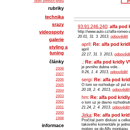
p
Testy zimních pneu
rubriky
technika
srazy
93.91.246.240
:
alfa pod 
http://www.auto.cz/alfa-romeo
videospoty
20.01, 31. 3. 2013,
odpovědět
galerie
apríl:
Re: alfa pod kri
styling a
apríl
tuning
22.17, 31. 3. 2013,
odpovědě
články
.:
Re: alfa pod kridly 
je prvniho dubna vole...
2008
9.26, 1. 4. 2013,
odpovědět
2007
sergi:
Re: alfa pod kri
2006
O tom se rozhoduje už pul r
2005
20.18, 2. 4. 2013,
odpovědět
2004
2003
hm:
Re: alfa pod krid
2002
o tom uz je davno rozhodnu
2001
21.24, 2. 4. 2013,
odpovědět
2000
Jirka
:
Re: alfa pod kri
1998
Pročítal jsem diskusi a celk
takového komentáře je jedno
informace
motory se do Alfy montujou, 