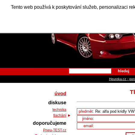
Alfa Ro
Tento web používá k poskytování služeb, personalizaci re
hledej
Heureka.cz - por
T
úvod
diskuse
technika
předmět:
tlachání
jméno:
doporučujeme
email:
Pneu-TEST.cz