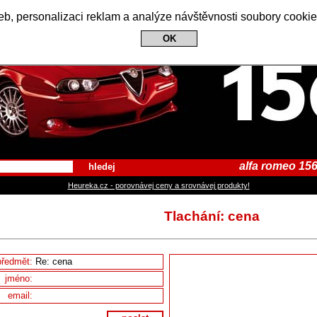
Alfa Romeo 156 Club
b, personalizaci reklam a analýze návštěvnosti soubory cookie
OK
alfa romeo 156
hledej
Heureka.cz - porovnávej ceny a srovnávej produkty!
Tlachání: cena
předmět:
jméno:
email: