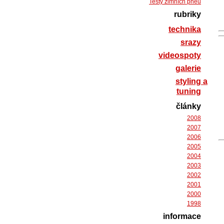
Testy zimních pneu
rubriky
technika
srazy
videospoty
galerie
styling a
tuning
články
2008
2007
2006
2005
2004
2003
2002
2001
2000
1998
informace