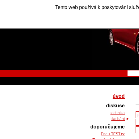
Tento web používá k poskytování služe
úvod
diskuse
technika
tlachání
doporučujeme
Pneu-TEST.cz