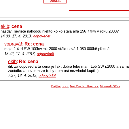
poslat
ekib
:
cena
nazdar. neviete nahodou niekto kolko stala alfa 156 77kw v roku 2000?
14.00, 17. 4. 2013,
odpovědět
vopravář:
Re: cena
moje 2.4jtd SW 100kw.rok 2000 stála nová 1 080 000kč přesně.
15.42, 17. 4. 2013,
odpovědět
ekib
:
Re: cena
dik za odpoved a ta cena je fakt dobra lebo mam 156 SW r.2000 a sa ma
zaciatku a hovorim ze to by som asi nezvladol kupit :)
7.37, 18. 4. 2013,
odpovědět
ZlatýIngot.cz
,
Test Zimních Pneu.cz
,
Microsoft Office
,