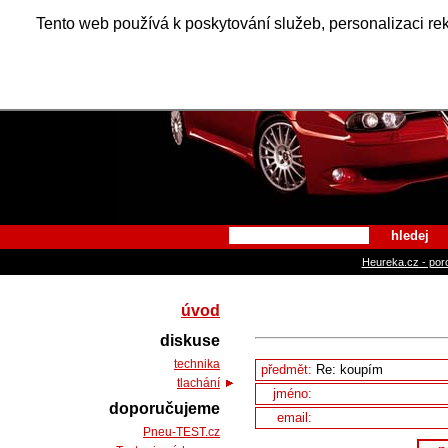
Alfa Ro
Tento web používá k poskytování služeb, personalizaci re
hledej
Heureka.cz - por
úvod
diskuse
technika
předmět:
tlachání
jméno:
doporučujeme
email:
Pneu-TEST.cz