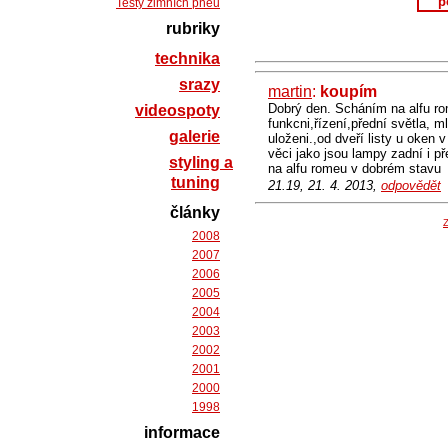
p
Testy zimních pneu
rubriky
technika
srazy
martin
:
koupím
Dobrý den. Scháním na alfu rom
videospoty
funkcni,řízení,přední světla, ml
galerie
uloženi.,od dveří listy u oken 
věci jako jsou lampy zadní i př
styling a
na alfu romeu v dobrém stavu
tuning
21.19, 21. 4. 2013,
odpovědět
články
Z
2008
2007
2006
2005
2004
2003
2002
2001
2000
1998
informace