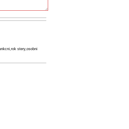
unkcni,rok stery,osobni