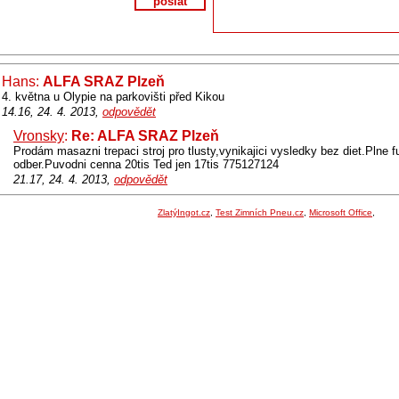
poslat
Hans:
ALFA SRAZ Plzeň
4. května u Olypie na parkovišti před Kikou
14.16, 24. 4. 2013,
odpovědět
Vronsky
:
Re: ALFA SRAZ Plzeň
Prodám masazni trepaci stroj pro tlusty,vynikajici vysledky bez diet.Plne f
odber.Puvodni cenna 20tis Ted jen 17tis 775127124
21.17, 24. 4. 2013,
odpovědět
ZlatýIngot.cz
,
Test Zimních Pneu.cz
,
Microsoft Office
,