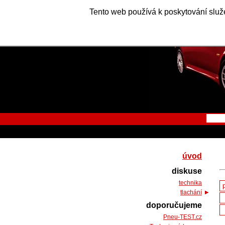
Tento web používá k poskytování služe
úvod
diskuse
technika
tlachání
doporučujeme
Pneu-TEST.cz