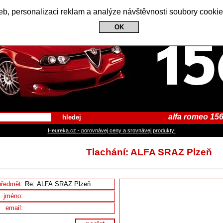
Alfa Romeo 156 Club
b, personalizaci reklam a analýze návštěvnosti soubory cookie
OK
alfa romeo 156
hledej
Heureka.cz - porovnávej ceny a srovnávej produkty!
Tlachání: ALFA SRAZ Plzeň
předmět:
jméno:
email: