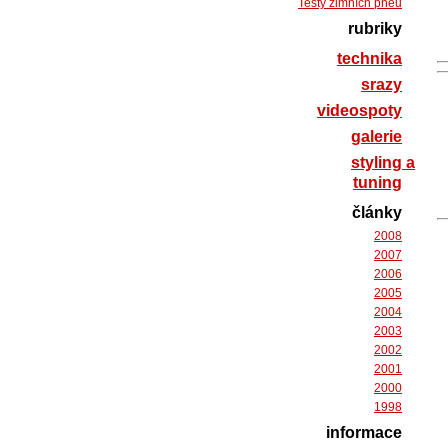
Testy zimních pneu
rubriky
technika
srazy
videospoty
galerie
styling a
tuning
články
2008
2007
2006
2005
2004
2003
2002
2001
2000
1998
informace