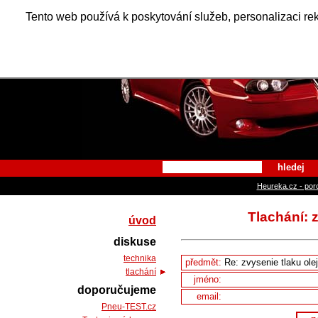
Alfa Ro
Tento web používá k poskytování služeb, personalizaci re
hledej
Heureka.cz - por
Tlachání: 
úvod
diskuse
technika
předmět:
tlachání
jméno:
doporučujeme
email:
Pneu-TEST.cz