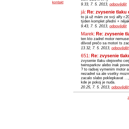
kontakt
9.33, 7. 5. 2013,
odpovědět
já:
Re: zvysenie tlaku
to já už mám ze svý alfy r.
týden komplet přední + něja
9.43, 7. 5. 2013,
odpovědět
Marek:
Re: zvysenie t
ten kto zadrel motor nemusel
dôvod prečo sa motori ts zadi
13.32, 7. 5. 2013,
odpovědět
651:
Re: zvysenie tla
zvysenie tlaku olejoveho ce
twinsparkov alebo inak pov
? to radsej vymenim motor a
nezadrel sa ale vsetky mozne
zacalo slabo poklepkavat ...,
kde je pokoj je nuda.
20.25, 7. 5. 2013,
odpovědět
Z