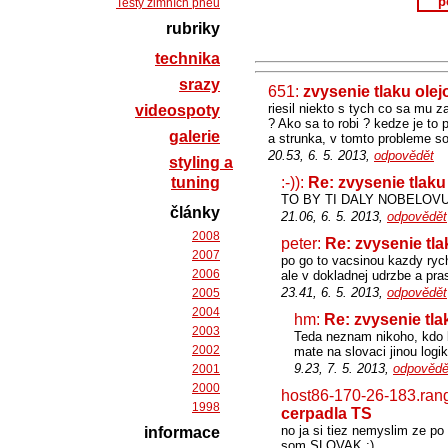
p
Testy zimních pneu
rubriky
technika
srazy
651:
zvysenie tlaku ole
riesil niekto s tych co sa mu za
videospoty
? Ako sa to robi ? kedze je to 
galerie
a strunka, v tomto probleme s
20.53, 6. 5. 2013,
odpovědět
styling a
tuning
:-)):
Re: zvysenie tlak
TO BY TI DALY NOBELOV
články
21.06, 6. 5. 2013,
odpovědět
2008
peter:
Re: zvysenie tl
2007
po go to vacsinou kazdy rychl
2006
ale v dokladnej udrzbe a pr
23.41, 6. 5. 2013,
odpovědět
2005
2004
hm:
Re: zvysenie tl
2003
Teda neznam nikoho, kdo 
2002
mate na slovaci jinou logik
9.23, 7. 5. 2013,
odpovědě
2001
2000
host86-170-26-183.ran
1998
cerpadla TS
no ja si tiez nemyslim ze po
informace
som SLOVAK :)