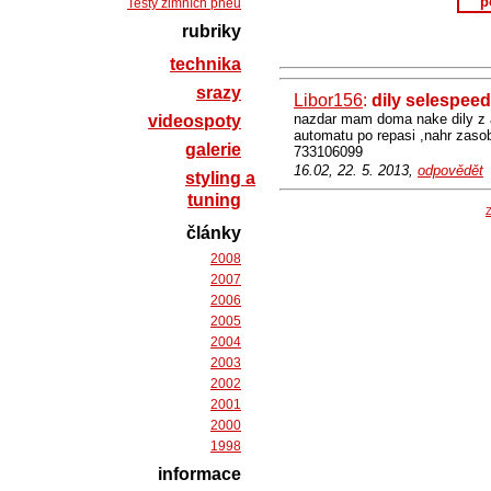
p
Testy zimních pneu
rubriky
technika
srazy
Libor156
:
dily selespeed
nazdar mam doma nake dily z al
videospoty
automatu po repasi ,nahr zaso
galerie
733106099
16.02, 22. 5. 2013,
odpovědět
styling a
tuning
Z
články
2008
2007
2006
2005
2004
2003
2002
2001
2000
1998
informace