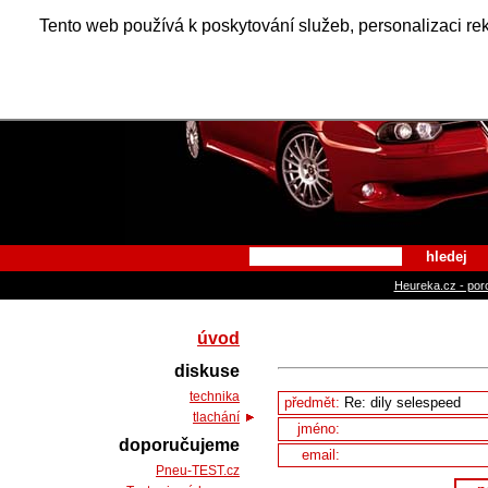
Alfa Ro
Tento web používá k poskytování služeb, personalizaci re
hledej
Heureka.cz - por
úvod
diskuse
technika
předmět:
tlachání
jméno:
doporučujeme
email:
Pneu-TEST.cz