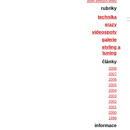
Testy zimních pneu
rubriky
technika
srazy
videospoty
galerie
styling a
tuning
články
2008
2007
2006
2005
2004
2003
2002
2001
2000
1998
informace