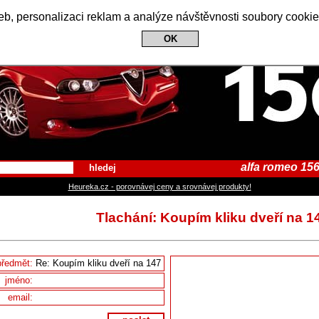
Alfa Romeo 156 Club
b, personalizaci reklam a analýze návštěvnosti soubory cookie
OK
alfa romeo 156
hledej
Heureka.cz - porovnávej ceny a srovnávej produkty!
Tlachání: Koupím kliku dveří na 1
předmět:
jméno:
email: