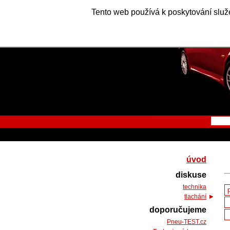
Tento web používá k poskytování služe
úvod
diskuse
technika
tlachání
doporučujeme
Pneu-TEST.cz