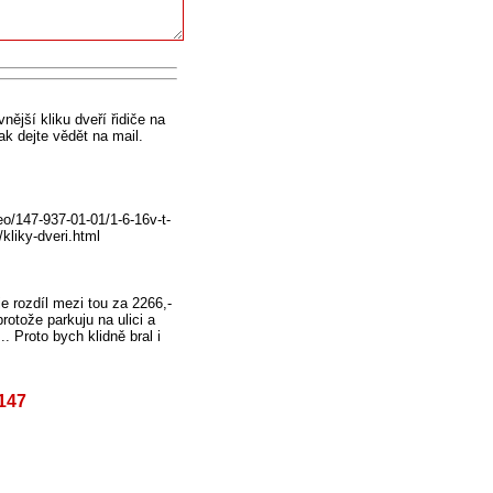
ější kliku dveří řidiče na
tak dejte vědět na mail.
/147-937-01-01/1-6-16v-t-
kliky-dveri.html
e rozdíl mezi tou za 2266,-
rotože parkuju na ulici a
. Proto bych klidně bral i
 147