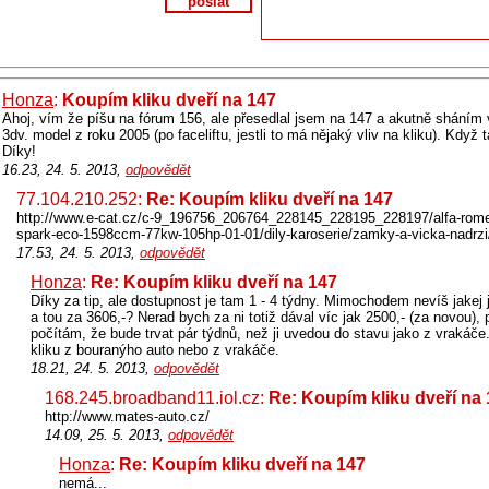
poslat
Honza
:
Koupím kliku dveří na 147
Ahoj, vím že píšu na fórum 156, ale přesedlal jsem na 147 a akutně sháním vn
3dv. model z roku 2005 (po faceliftu, jestli to má nějaký vliv na kliku). Když 
Díky!
16.23, 24. 5. 2013,
odpovědět
77.104.210.252:
Re: Koupím kliku dveří na 147
http://www.e-cat.cz/c-9_196756_206764_228145_228195_228197/alfa-romeo
spark-eco-1598ccm-77kw-105hp-01-01/dily-karoserie/zamky-a-vicka-nadrzi/
17.53, 24. 5. 2013,
odpovědět
Honza
:
Re: Koupím kliku dveří na 147
Díky za tip, ale dostupnost je tam 1 - 4 týdny. Mimochodem nevíš jakej j
a tou za 3606,-? Nerad bych za ni totiž dával víc jak 2500,- (za novou), p
počítám, že bude trvat pár týdnů, než ji uvedou do stavu jako z vrakáče..
kliku z bouranýho auto nebo z vrakáče.
18.21, 24. 5. 2013,
odpovědět
168.245.broadband11.iol.cz:
Re: Koupím kliku dveří na
http://www.mates-auto.cz/
14.09, 25. 5. 2013,
odpovědět
Honza
:
Re: Koupím kliku dveří na 147
nemá...