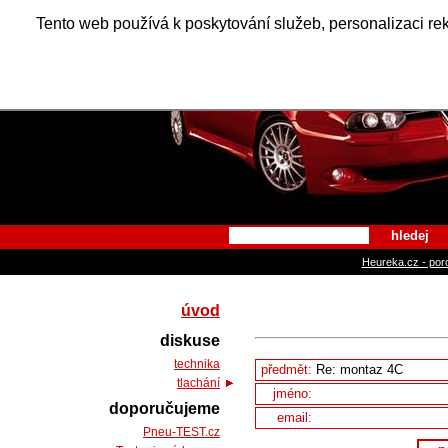
Alfa Ro
Tento web používá k poskytování služeb, personalizaci re
hledej
Heureka.cz - por
úvod
diskuse
technika
předmět:
tlachání
jméno:
doporučujeme
email:
Pneu-TEST.cz