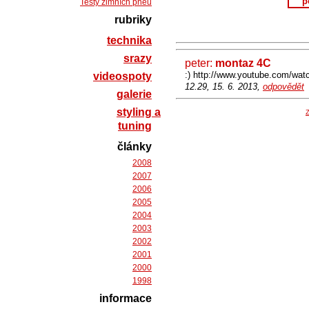
p
Testy zimních pneu
rubriky
technika
srazy
peter:
montaz 4C
:) http://www.youtube.com/w
videospoty
12.29, 15. 6. 2013,
odpovědět
galerie
styling a
Z
tuning
články
2008
2007
2006
2005
2004
2003
2002
2001
2000
1998
informace