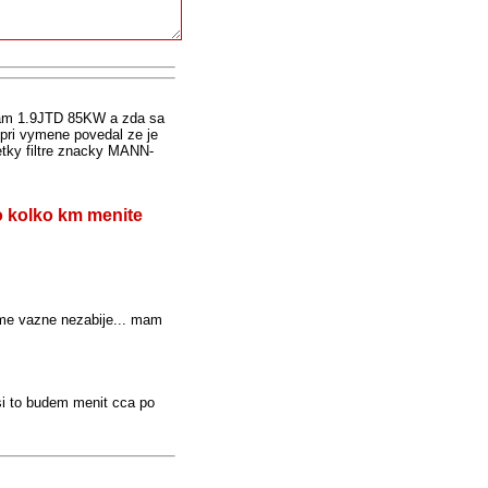
a mam 1.9JTD 85KW a zda sa
 pri vymene povedal ze je
etky filtre znacky MANN-
o kolko km menite
 me vazne nezabije... mam
asi to budem menit cca po