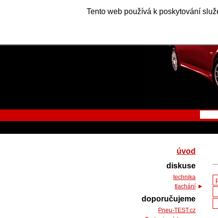
Tento web používá k poskytování služe
úvod
diskuse
technika
tlachání
doporučujeme
Pneu-TEST.cz