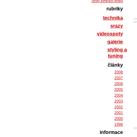
Testy zimních pneu
rubriky
technika
srazy
videospoty
galerie
styling a
tuning
články
2008
2007
2006
2005
2004
2003
2002
2001
2000
1998
informace