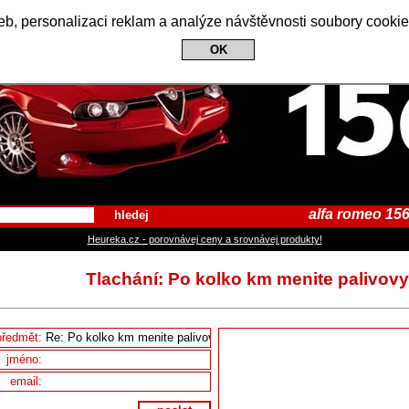
Alfa Romeo 156 Club
b, personalizaci reklam a analýze návštěvnosti soubory cookie
OK
alfa romeo 156
hledej
Heureka.cz - porovnávej ceny a srovnávej produkty!
Tlachání: Po kolko km menite palivovy 
předmět:
jméno:
email: