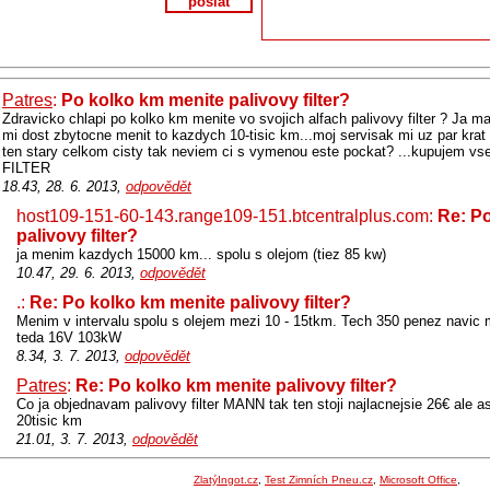
poslat
Patres
:
Po kolko km menite palivovy filter?
Zdravicko chlapi po kolko km menite vo svojich alfach palivovy filter ? J
mi dost zbytocne menit to kazdych 10-tisic km...moj servisak mi uz par krat
ten stary celkom cisty tak neviem ci s vymenou este pockat? ...kupujem vs
FILTER
18.43, 28. 6. 2013,
odpovědět
host109-151-60-143.range109-151.btcentralplus.com:
Re: P
palivovy filter?
ja menim kazdych 15000 km... spolu s olejom (tiez 85 kw)
10.47, 29. 6. 2013,
odpovědět
.:
Re: Po kolko km menite palivovy filter?
Menim v intervalu spolu s olejem mezi 10 - 15tkm. Tech 350 penez navic
teda 16V 103kW
8.34, 3. 7. 2013,
odpovědět
Patres
:
Re: Po kolko km menite palivovy filter?
Co ja objednavam palivovy filter MANN tak ten stoji najlacnejsie 26€ ale 
20tisic km
21.01, 3. 7. 2013,
odpovědět
ZlatýIngot.cz
,
Test Zimních Pneu.cz
,
Microsoft Office
,