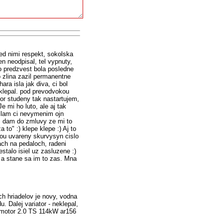
ed nimi respekt, sokolska
n neodpisal, tel vypnuty,
o predzvest bola posledne
 zlina zazil permanentne
ra isla jak diva, ci bol
a klepal. pod prevodvokou
tor studeny tak nastartujem,
e mi ho luto, ale aj tak
slam ci nevymenim ojn
, dam do zmluvy ze mi to
o" :) klepe klepe :) Aj to
nou uvareny skurvysyn cislo
ach na pedaloch, radeni
stalo isiel uz zasluzene :)
 a stane sa im to zas. Mna
h hriadelov je novy, vodna
Dalej variator - neklepal,
o. motor 2.0 TS 114kW ar156