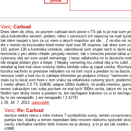
poslat
Varic:
Carload
Dnes idem do zlina, ze pozrem carload nech povie o TS jak to je mal som pr
ulica kokotkolko neviem, pridem, nikto v servisoch ich nepozna na mail tyzde
tak idem naspet s tym ze uz viem o akych majstrov asi ide... Z nicoho nic n
dni v meste na krizovatke hned motor isiel max 95 stupnov, tak dnes som zo
110, potom 130 a kontrolka vstrekov, odsroboval som stupel nech si dymi saha
termostat v pici alebo chladic pricpaty neviem, tak v trencine prestal tahat 
vyteceny olej asi som uvaril semeringy :) teraz odtahovka mi to doviezla mo
ide skapat pridam plyn a klepe :) Nejaky semering mu zobral olej a ho zabil. J
netahal aj ked mal nove sviecky dobru lambdu vahu aj zapal cievky. Rozmy
loziska nachvilu to prestane nebudem sa na tom vozit a predam to na bazos
nemoze vratit a ked mu to zaklepe kilometer po podpise zmluvy "nemozem za t
stalo za to lezal som hore v tom vraku na odtahovke vyborny pocit, predom
1 medzi alfami 2.0 TS 114kW, udajne 180tis budik/rj, no podla interieru, gum
reverz zakazdym cez zuby pocitam ze mal tych 300tis urcite, takze nic sa ne
Hodim tam druhy motor a predam to, len nechapem kokotov co si to nechaju
by to ani nenapadlo :) ani nenapadlo ! 2.4JTD
1.39, 18. 7. 2013,
odpovědět
Varic:
Re: Carload
nechce niekto nieco s toho motora ? symbolicke sumy, remen vyvazovacic
pumpa tiez, kladky a remen nepredam lebo mozem niekomu sposobit skodu. 
vacky zdvihatka ventilov blok motora nie je deravy, a to je asi tak vsetk
r1998