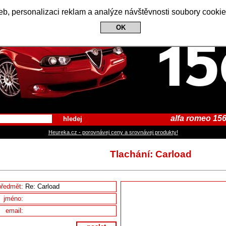
Alfa Romeo 156 Club
b, personalizaci reklam a analýze návštěvnosti soubory cookie
OK
alfa romeo 156
hledej
Heureka.cz - porovnávej ceny a srovnávej produkty!
Tlachání: Carload
předmět:
jméno:
email: