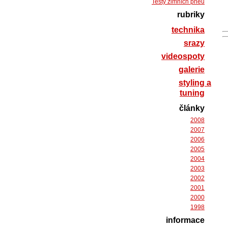
Testy zimních pneu
rubriky
technika
srazy
videospoty
galerie
styling a
tuning
články
2008
2007
2006
2005
2004
2003
2002
2001
2000
1998
informace