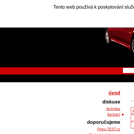
Tento web používá k poskytování služe
úvod
diskuse
technika
tlachání
doporučujeme
Pneu-TEST.cz