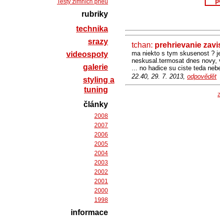
p
Testy zimních pneu
rubriky
technika
srazy
tchan:
prehrievanie zavi
ma niekto s tym skusenost ? j
videospoty
neskusal.termosat dnes novy, 
galerie
... no hadice su ciste teda n
22.40, 29. 7. 2013,
odpovědět
styling a
tuning
Z
články
2008
2007
2006
2005
2004
2003
2002
2001
2000
1998
informace