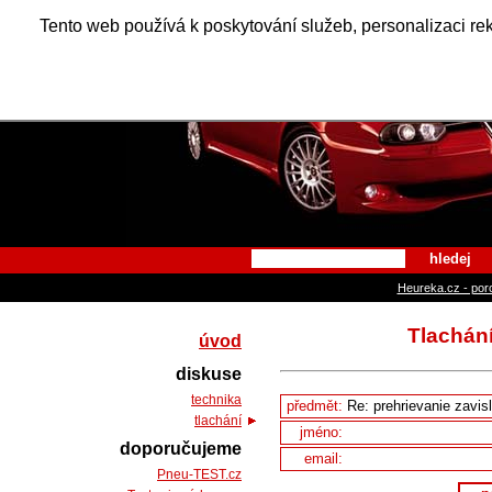
Alfa Ro
Tento web používá k poskytování služeb, personalizaci re
hledej
Heureka.cz - por
Tlachání
úvod
diskuse
technika
předmět:
tlachání
jméno:
doporučujeme
email:
Pneu-TEST.cz