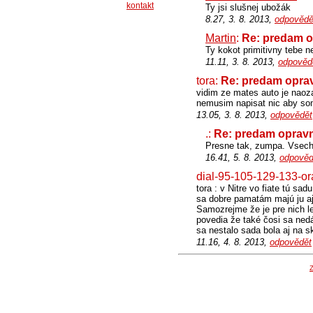
kontakt
Ty jsi slušnej ubožák
8.27, 3. 8. 2013,
odpovědě
Martin
:
Re: predam o
Ty kokot primitivny tebe n
11.11, 3. 8. 2013,
odpověd
tora:
Re: predam oprav
vidim ze mates auto je naoza
nemusim napisat nic aby som 
13.05, 3. 8. 2013,
odpovědět
.:
Re: predam opravn
Presne tak, zumpa. Vsechn
16.41, 5. 8. 2013,
odpověd
dial-95-105-129-133-o
tora : v Nitre vo fiate tú s
sa dobre pamatám majú ju aj 
Samozrejme že je pre nich le
povedia že také čosi sa ned
sa nestalo sada bola aj na s
11.16, 4. 8. 2013,
odpovědět
Z