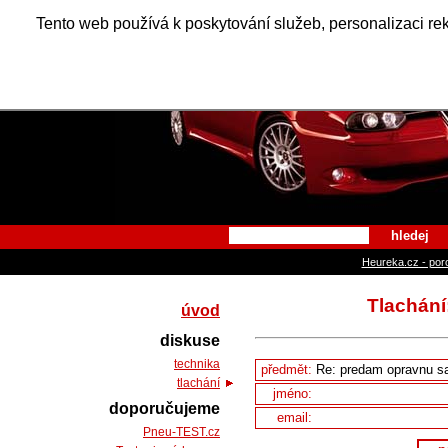
Alfa Ro
Tento web používá k poskytování služeb, personalizaci re
hledej
Heureka.cz - por
Tlachání
úvod
diskuse
technika
předmět:
tlachání
jméno:
doporučujeme
email:
Pneu-TEST.cz