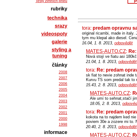
p
Testy zimních pneu
rubriky
technika
srazy
tora:
predam opravnu sa
original ricambi, made in italy.
videospoty
tym mu klepal ako diesel. Cena
galerie
16.04, 1. 8. 2013,
odpovědět
styling a
MATES-AUTO.CZ
:
Re:
tuning
Nová stojí ve fiatu asi 180kč
21.04, 1. 8. 2013,
odpovědět
články
tora:
Re: predam oprav
2008
sk fiat to nevie zohnat inde
2007
Kurvu TS som predal tak to n
2006
15.43, 2. 8. 2013,
odpovědět
2005
MATES-AUTO.CZ
:
R
2004
Ale umí to sehnat,stačí jim 
2003
18.05, 2. 8. 2013,
odpověd
2002
tora:
Re: predam oprav
2001
kokota na to najdem ked nie
2000
poviem 30e a zozere mi to. 
1998
20.40, 2. 8. 2013,
odpovědět
informace
MATES-AUTO.CZ
:
R