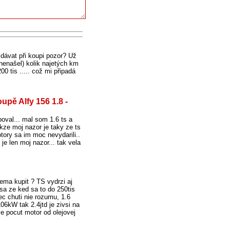
 dávat při koupi pozor? Už
 nenašel) kolik najetých km
0 tis ..... což mi připadá
upě Alfy 156 1.8 -
poval... mal som 1.6 ts a
kze moj nazor je taky ze ts
tory sa im moc nevydarili..
 je len moj nazor... tak vela
 nema kupit ? TS vydrzi aj
 sa ze ked sa to do 250tis
vec chuti nie rozumu, 1.6
06kW tak 2.4jtd je zivsi na
je pocut motor od olejovej