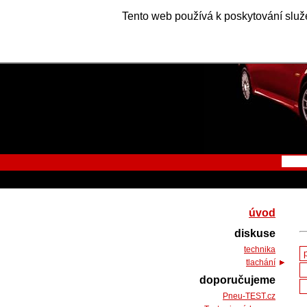
Tento web používá k poskytování služe
úvod
diskuse
technika
tlachání
doporučujeme
Pneu-TEST.cz