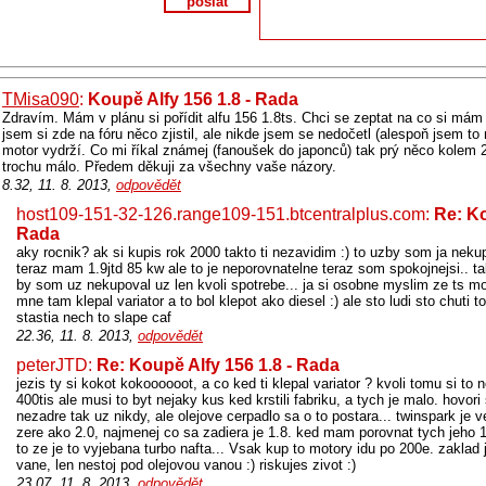
poslat
TMisa090
:
Koupě Alfy 156 1.8 - Rada
Zdravím. Mám v plánu si pořídit alfu 156 1.8ts. Chci se zeptat na co si mám
jsem si zde na fóru něco zjistil, ale nikde jsem se nedočetl (alespoň jsem to
motor vydrží. Co mi říkal známej (fanoušek do japonců) tak prý něco kolem 20
trochu málo. Předem děkuji za všechny vaše názory.
8.32, 11. 8. 2013,
odpovědět
host109-151-32-126.range109-151.btcentralplus.com:
Re: Ko
Rada
aky rocnik? ak si kupis rok 2000 takto ti nezavidim :) to uzby som ja neku
teraz mam 1.9jtd 85 kw ale to je neporovnatelne teraz som spokojnejsi.. ta
by som uz nekupoval uz len kvoli spotrebe... ja si osobne myslim ze ts mo
mne tam klepal variator a to bol klepot ako diesel :) ale sto ludi sto chuti to
stastia nech to slape caf
22.36, 11. 8. 2013,
odpovědět
peterJTD:
Re: Koupě Alfy 156 1.8 - Rada
jezis ty si kokot kokoooooot, a co ked ti klepal variator ? kvoli tomu si to
400tis ale musi to byt nejaky kus ked krstili fabriku, a tych je malo. hovori
nezadre tak uz nikdy, ale olejove cerpadlo sa o to postara... twinspark je 
zere ako 2.0, najmenej co sa zadiera je 1.8. ked mam porovnat tych jeho 1
to ze je to vyjebana turbo nafta... Vsak kup to motory idu po 200e. zaklad 
vane, len nestoj pod olejovou vanou :) riskujes zivot :)
23.07, 11. 8. 2013,
odpovědět