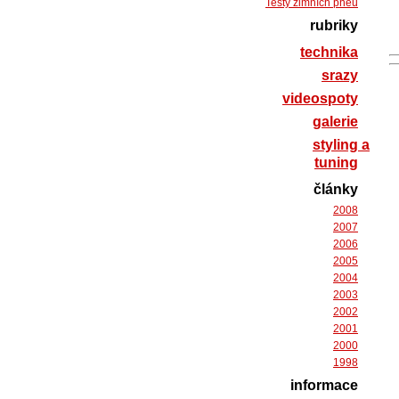
Testy zimních pneu
rubriky
technika
srazy
videospoty
galerie
styling a
tuning
články
2008
2007
2006
2005
2004
2003
2002
2001
2000
1998
informace