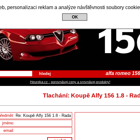
Alfa Romeo 156 Club
b, personalizaci reklam a analýze návštěvnosti soubory cookie
OK
alfa romeo 156
hledej
Heureka.cz - porovnávej ceny a srovnávej produkty!
Tlachání: Koupě Alfy 156 1.8 - Ra
předmět:
jméno:
email: