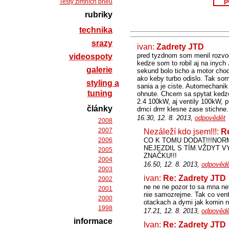
p
Testy zimních pneu
rubriky
technika
srazy
ivan:
Zadrety JTD
pred tyzdnom som menil rozvod
videospoty
kedze som to robil aj na inych 
galerie
sekund bolo ticho a motor chodi
ako keby turbo odislo. Tak som
styling a
sania a je ciste. Automechanik
tuning
ohnute. Chcem sa spytat kedze
2.4 100kW, aj ventily 100kW, p
články
drnci drrrr klesne zase stichne.
16.30, 12. 8. 2013,
odpovědět
2008
2007
Nezáleží kdo jsem!!!:
R
2006
CO K TOMU DODAT!!!NORM
NEJEZDIL S TÍM.VŽDYT 
2005
ZNAČKU!!!
2004
16.50, 12. 8. 2013,
odpovědě
2003
ivan:
Re: Zadrety JTD
2002
ne ne ne pozor to sa mna net
2001
nie samozrejme. Tak co venti
2000
otackach a dymi jak komin 
1998
17.21, 12. 8. 2013,
odpovědě
informace
Ivan:
Re: Zadrety JTD