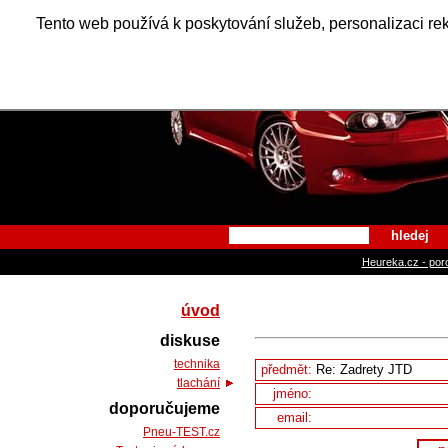
Alfa Ro
Tento web používá k poskytování služeb, personalizaci re
hledej
Heureka.cz - por
úvod
diskuse
technika
předmět:
tlachání
jméno:
doporučujeme
email:
Pneu-TEST.cz