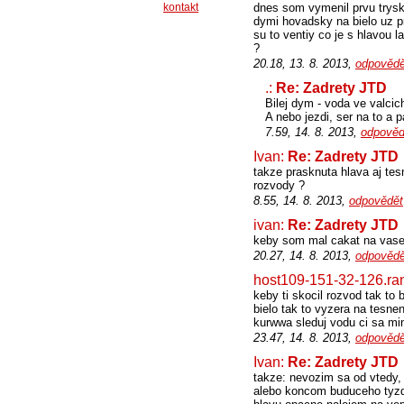
kontakt
dnes som vymenil prvu trysk
dymi hovadsky na bielo uz p
su to ventiy co je s hlavou 
?
20.18, 13. 8. 2013,
odpovědě
.:
Re: Zadrety JTD
Bilej dym - voda ve valcich
A nebo jezdi, ser na to a pa
7.59, 14. 8. 2013,
odpověd
Ivan:
Re: Zadrety JTD
takze prasknuta hlava aj te
rozvody ?
8.55, 14. 8. 2013,
odpovědět
ivan:
Re: Zadrety JTD
keby som mal cakat na vase n
20.27, 14. 8. 2013,
odpovědě
host109-151-32-126.ra
keby ti skocil rozvod tak to 
bielo tak to vyzera na tesne
kurwwa sleduj vodu ci sa mina
23.47, 14. 8. 2013,
odpovědě
Ivan:
Re: Zadrety JTD
takze: nevozim sa od vtedy,
alebo koncom buduceho tyzdn