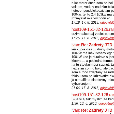
ruke motor dnes som ho bol 
velkom, voda v nadrzke bola
hotove, pondelokpoziciam pet
100kw, tento 2.4 103kw ma vi
rozmyslat ake vychodisko ...
17.16, 17. 8. 2013,
odpovědě
host109-151-32-126.ra
drzim palce daj vediet potom
17.26, 17. 8. 2013,
odpovědě
ivan:
Re: Zadrety JTD
len kurva vies ... druhy mot
100kW ma inak rieseny egr, v
100kW kde je duralove s jed
klapke ... a posledna termos
na tu stovku musi sadnut, ta
nezistim co mu bolo, ale tlac
som s toho zdeptany ze rads
feldou som na krizovatke sko
ja ako alfista cistokrvny ta
vybuzerujem.
21.06, 17. 8. 2013,
odpovědě
host109-151-32-126.ra
:)) ja si aj tak myslim ze k
1.36, 18. 8. 2013,
odpovědět
ivan:
Re: Zadrety JTD