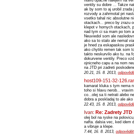
hlavu opacne nalejem na ven
ventily su dobre ... Takze na
ak by som to aj urobil zrad
rozvody a zahrmotal pri nast
vsetko tahal nic absolutne n
otackach... preco by zrazu 
klepot v hornych otackach, 
nad tym ci sa mam po tom ak 
Neuviedol som ale nasledovn
ako sa to stalo ale nemal vi
je hned za eskapaskou prask
ako chytilo remen tak som to
takto neskurvilo ako tu. na f
dokurvene ventily. Preco vzd
ojnicneho capu a na nom neur
na JTD pri zadreti poskoden
20.21, 15. 8. 2013,
odpovědě
host109-151-32-126.ra
kamarat kluka s tym nema nic
toho si hlavu nerob... vravi
co...olej sa ti netrati alebo
dobra a poskladaj to ale ako 
22.43, 15. 8. 2013,
odpovědě
Ivan:
Re: Zadrety JTD
olej bol na ryske na polovic
nafta. dalsia vec, ked idem 
a vibruje a klepe.
7.44, 16. 8. 2013,
odpovědět