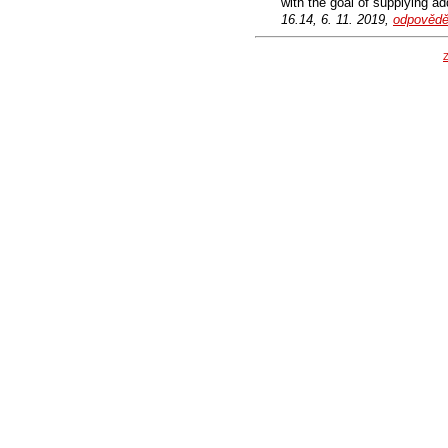
with the goal of supplying a
16.14, 6. 11. 2019,
odpovědě
Z