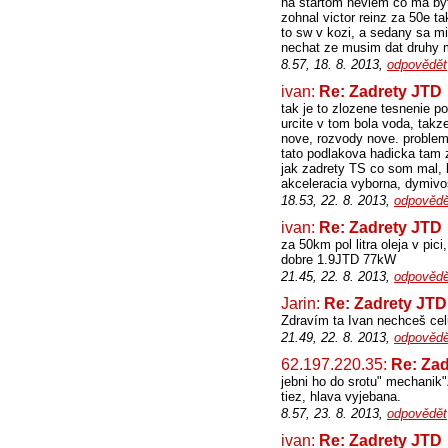
na startom neviem co ma byt 
zohnal victor reinz za 50e ta
to sw v kozi, a sedany sa mi
nechat ze musim dat druhy 
8.57, 18. 8. 2013,
odpovědět
ivan:
Re: Zadrety JTD
tak je to zlozene tesnenie po
urcite v tom bola voda, tak
nove, rozvody nove. problem j
tato podlakova hadicka tam 
jak zadrety TS co som mal, k
akceleracia vyborna, dymivo
18.53, 22. 8. 2013,
odpovědě
ivan:
Re: Zadrety JTD
za 50km pol litra oleja v pi
dobre 1.9JTD 77kW
21.45, 22. 8. 2013,
odpovědě
Jarin:
Re: Zadrety JTD
Zdravím ta Ivan nechceš cel
21.49, 22. 8. 2013,
odpovědě
62.197.220.35:
Re: Za
jebni ho do srotu" mechanik"
tiez, hlava vyjebana.
8.57, 23. 8. 2013,
odpovědět
ivan:
Re: Zadrety JTD