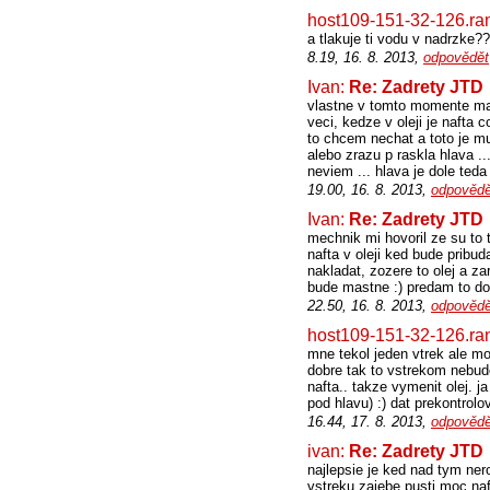
host109-151-32-126.ra
a tlakuje ti vodu v nadrzke
8.19, 16. 8. 2013,
odpovědět
Ivan:
Re: Zadrety JTD
vlastne v tomto momente ma 
veci, kedze v oleji je nafta
to chcem nechat a toto je mul
alebo zrazu p raskla hlava ..
neviem ... hlava je dole ted
19.00, 16. 8. 2013,
odpovědě
Ivan:
Re: Zadrety JTD
mechnik mi hovoril ze su to t
nafta v oleji ked bude pribu
nakladat, zozere to olej a za
bude mastne :) predam to do
22.50, 16. 8. 2013,
odpovědě
host109-151-32-126.ra
mne tekol jeden vtrek ale mot
dobre tak to vstrekom nebud
nafta.. takze vymenit olej. 
pod hlavu) :) dat prekontrolov
16.44, 17. 8. 2013,
odpovědě
ivan:
Re: Zadrety JTD
najlepsie je ked nad tym ne
vstreku zajebe pusti moc naf