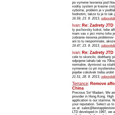
po vymene tesnenia pod hlavo
vodny system je krasne cisty 
vyborne, problem je v podtl
hodnotim, takze tu je to tak j
16.59, 23. 8. 2013,
odpovědě
Ivan:
Re: Zadrety JTD
ty puchovsky kokot, tebe al
mam vas v pici mimo toho jed
zobranie riesenia problemov 
ani to tu nespominate, akoz
19.47, 23. 8. 2013,
odpovědě
ivan:
Re: Zadrety JTD
cele to skoncilo, dodrbany pi
odpojene tahalo tak na 70kw
normalne, dymivost sa stiahl
vymenene co pri myslienske 
pojebe cokolvek treba urobit 
21.51, 28. 8. 2013,
odpovědě
Terrance
:
Remove affo
China
Precious Sir/ Madam, We are
provider in Hong Kong. High 
application is our stamina. W
your reputation. Select us 
us at: sales@bestapplestore.
LTD developed in 1997, we a