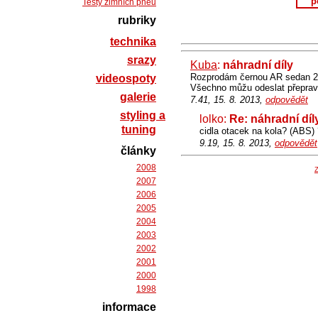
p
Testy zimních pneu
rubriky
technika
srazy
Kuba
:
náhradní díly
Rozprodám černou AR sedan 2.4
videospoty
Všechno můžu odeslat přeprav
galerie
7.41, 15. 8. 2013,
odpovědět
styling a
lolko:
Re: náhradní díl
tuning
cidla otacek na kola? (ABS)
9.19, 15. 8. 2013,
odpovědět
články
2008
Z
2007
2006
2005
2004
2003
2002
2001
2000
1998
informace