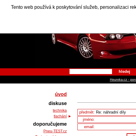
Alfa Ro
Tento web používá k poskytování služeb, personalizaci re
hledej
Heureka.cz - por
úvod
diskuse
technika
předmět:
tlachání
jméno:
doporučujeme
email:
Pneu-TEST.cz