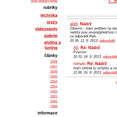
p
Testy zimních pneu
rubriky
technika
srazy
aleš
:
Nádrž
Zdravím , mám problém na nádr
videospoty
nedrže jsou urvaný(předchozí m
galerie
za odpovědi Aleš.
20.39, 12. 9. 2013,
odpovědět
styling a
tuning
Ali
:
Re: Nádrž
Prosííím
články
10.31, 14. 9. 2013,
odpovědě
2008
roman:
Re: Nádrž
2007
stačí sehnat ty uchytky a zac
2006
21.00, 16. 9. 2013,
odpovědě
2005
2004
Z
2003
2002
2001
2000
1998
informace