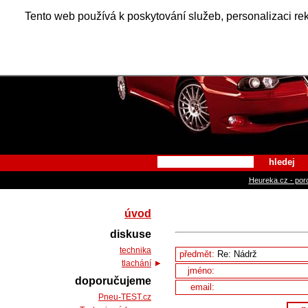
Alfa Ro
Tento web používá k poskytování služeb, personalizaci re
hledej
Heureka.cz - por
úvod
diskuse
technika
předmět:
tlachání
jméno:
doporučujeme
email:
Pneu-TEST.cz