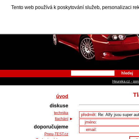
Alfa Ro
Tento web používá k poskytování služeb, personalizaci re
hledej
Heureka.cz - por
Tl
úvod
diskuse
technika
předmět:
tlachání
jméno:
doporučujeme
email:
Pneu-TEST.cz