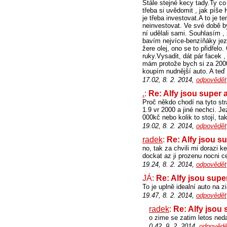
Stále stejné kecy tady.Ty co
třeba si uvědomit , jak píše
je třeba investovat.A to je 
neinvestovat. Ve své době by
ní udělali sami. Souhlasím 
bavím nejvíce-benzíňáky jezdí
žere olej, ono se to přidřel
ruky.Vysadit, dát pár facek 
mám protože bych si za 2000
koupím nudnější auto. A teď
17.02, 8. 2. 2014,
odpovědět
.
:
Re: Alfy jsou super 
Proč někdo chodí na tyto s
1.9 vr 2000 a jiné nechci. J
000kč nebo kolik to stojí, t
19.02, 8. 2. 2014,
odpovědět
radek
:
Re: Alfy jsou s
no, tak za chvili mi dorazi 
dockat az ji prozenu nocni ce
19.24, 8. 2. 2014,
odpovědět
JÁ:
Re: Alfy jsou supe
To je uplně idealní auto na z
19.47, 8. 2. 2014,
odpovědět
radek
:
Re: Alfy jsou 
o zime se zatim letos neda
0.42, 9. 2. 2014,
odpovědě