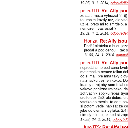
19.05, 3. 1. 2014,
odpovědět
peterJTD:
Re: Alfy jso
ze sa ti mozu vyhrazat ? :))
to urobim kazdy raz, ale vsak
uz je. preto mi to smrdelo,
nemozem vas osrat ?
19.31, 4. 1. 2014,
odpovědět
Honza:
Re: Alfy jsou
Radší oktávku a budu jezdi
prodal a pod cenou, i tak s
11.00, 24. 1. 2014,
odpově
peterJTD:
Re: Alfy jso
nepredal si to pod cenu kvoli
matematika nemec talian doko
co si mal. pre mna taky clov
na znacku tiez len kokot. Do
krasny stroj aby som ti lahod
vekovo priblizne rovnako. d
zotrvacnik spojku repas trys
urcite cez 250, ale dobre. u
vsetko co menis. to co ti po
si potom vedel napisat ze co
jebe do cierna z vyfuku, 2.4
nim dymilo to jak ked si zap
17.58, 24. 1. 2014,
odpovědě
juroJTS:
Re: Alfy js