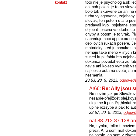
toto nie je psychologia.sk l
kontakt
ani boh pokial je to po slova
bolo tak skurvene ze ani na 
turba vylagrovane, zajebany n
slovak, ten potom o alfe pov
predavali kvoli pojebanej s
dojebat. pricina vsetkeho c
chyby a potom je to vrak. Pla
napreduje hoci aj praxou neo
debilovich rukach posere. 
motoricky. ked ju ponuka slo
nemaju take meno v inych kra
sused kupil fabiu htp nejeba
dokonca povedal vetu ze fab
nevie ani koleso vymenit vsa
najlepsie auta na svete, su 
nezmenia.
23.53, 28. 9. 2013,
odpovědě
Ar66:
Re: Alfy jsou 
No nevím jak po Slovákovi,
nezapře-přejíždět olej,kdy
oleje ne-li později,hledat
úplně rozsype a pak to aut
22.57, 30. 9. 2013,
odpově
nat-88-212-37-128.ant
No, synku, tolko ti poviem
prezil, Alfu som mal doko
najhorsie, co som v zivote