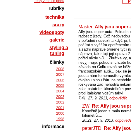
p
Testy zimních pneu
rubriky
technika
srazy
Master
:
Alfy jsou super 
Alfy jsou super auta. Pokud s 
videospoty
radost z jízdy. Což nedovedou 
galerie
v pořádně nesvezli a když jo, 
počítat s vyšším opotřebením ná
styling a
a zadní nápravě tvořené tyčí n
tuning
náprava, tak stojí její oprava 2
pořád nikde :-D... Zkrátka vy,
články
nevyjímaje, pokud si chcete 
závada na Golfu rovná se běžn
2008
francouzském autě... pak se je
2007
jsou a nám to nemusíte vymlou
dvojitou plnou čáru na nepřeh
2006
rozkývaná záď nehodila někam 
2005
zdar, ostatním účastníkům prov
2004
proti italským vozům taky!
2003
7.41, 27. 9. 2013,
odpovědět
2002
ZW
:
Re: Alfy jsou sup
2001
Konečně jeden z mála normál
2000
kilometrů....
1998
20.21, 27. 9. 2013,
odpovědě
informace
peterJTD:
Re: Alfy jso