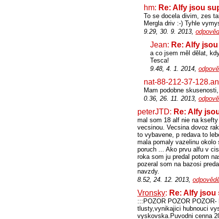
hm:
Re: Alfy jsou su
To se docela divim, zes ta
Mergla driv :-) Tyhle vymy
9.29, 30. 9. 2013,
odpověd
Jean:
Re: Alfy jso
a co jsem měl dělat, kd
Tesca!
9.48, 4. 1. 2014,
odpově
nat-88-212-37-128.ant
Mam podobne skusenosti, v
0.36, 26. 11. 2013,
odpově
peterJTD:
Re: Alfy jso
mal som 18 alf nie na ksefty
vecsinou. Vecsina dovoz raku
to vybavene, p redava to leb
mala pomaly vazelinu okolo s
poruch ... Ako prvu alfu v ci
roka som ju predal potom nasl
pozeral som na bazosi preda
navzdy.
8.52, 24. 12. 2013,
odpovědě
Vronsky
:
Re: Alfy jsou
:::POZOR POZOR POZOR- bomb
tlusty,vynikajici hubnouci vy
vyskovska.Puvodni cenna 20