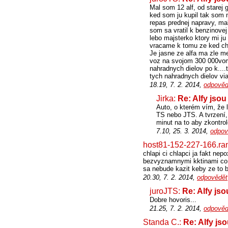
Mal som 12 alf, od starej g
ked som ju kupil tak som m
repas prednej napravy, ma
som sa vratil k benzinove
lebo majsterko ktory mi j
vracame k tomu ze ked chc
Je jasne ze alfa ma zle m
voz na svojom 300 000vom 
nahradnych dielov po k....
tych nahradnych dielov vi
18.19, 7. 2. 2014,
odpověd
Jirka:
Re: Alfy jsou
Auto, o kterém vím, že l
TS nebo JTS. A tvrzení, 
minut na to aby zkontrol
7.10, 25. 3. 2014,
odpov
host81-152-227-166.ra
chlapi ci chlapci ja fakt n
bezvyznamnymi kktinami co t
sa nebude kazit keby ze to bo
20.30, 7. 2. 2014,
odpovědět
juroJTS:
Re: Alfy js
Dobre hovoris...
21.25, 7. 2. 2014,
odpověd
Standa C.:
Re: Alfy js