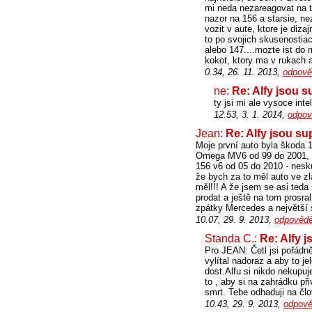
mi neda nezareagovat na tu
nazor na 156 a starsie, n
vozit v aute, ktore je diz
to po svojich skusenostia
alebo 147....mozte ist d
kokot, ktory ma v rukach a 
0.34, 26. 11. 2013,
odpově
ne:
Re: Alfy jsou s
ty jsi mi ale vysoce intel
12.53, 3. 1. 2014,
odpov
Jean:
Re: Alfy jsou su
Moje první auto byla škoda 
Omega MV6 od 99 do 2001, p
156 v6 od 05 do 2010 - nesku
že bych za to měl auto ve zl
měl!!! A že jsem se asi ted
prodat a ještě na tom prosra
zpátky Mercedes a největší 
10.07, 29. 9. 2013,
odpovědě
Standa C.:
Re: Alfy 
Pro JEAN: Četl jsi pořádn
vylítal nadoraz a aby to j
dost.Alfu si nikdo nekupuj
to , aby si na zahrádku př
smrt. Tebe odhaduji na člo
10.43, 29. 9. 2013,
odpově