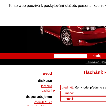
Alfa Ro
Tento web používá k poskytování služeb, personalizaci re
hledej
Heureka.cz - por
Tlachání:
úvod
diskuse
technika
předmět:
tlachání
jméno:
doporučujeme
email:
Pneu-TEST.cz