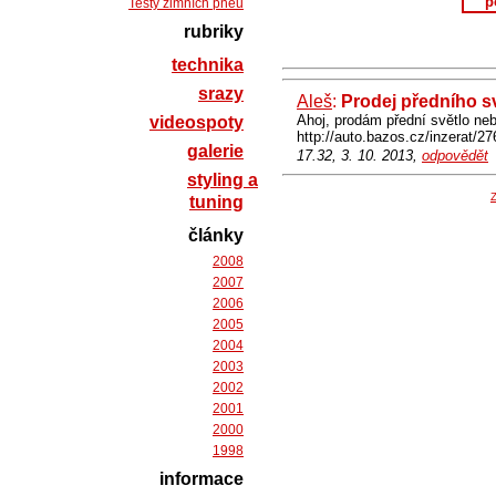
p
Testy zimních pneu
rubriky
technika
srazy
Aleš
:
Prodej předního s
Ahoj, prodám přední světlo n
videospoty
http://auto.bazos.cz/inzerat/2
galerie
17.32, 3. 10. 2013,
odpovědět
styling a
Z
tuning
články
2008
2007
2006
2005
2004
2003
2002
2001
2000
1998
informace