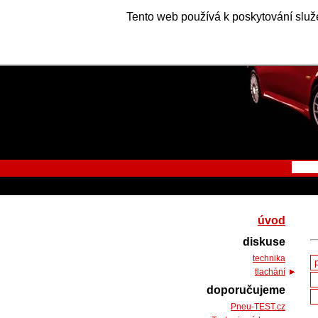
Tento web používá k poskytování služe
úvod
diskuse
technika
tlachání
doporučujeme
Pneu-TEST.cz