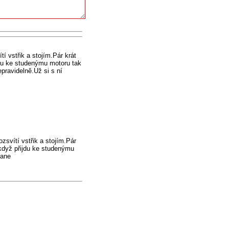
tí vstřik a stojím.Pár krát
jdu ke studenýmu motoru tak
epravidelně.Už si s ní
ozsvítí vstřik a stojím.Pár
 když přijdu ke studenýmu
tane