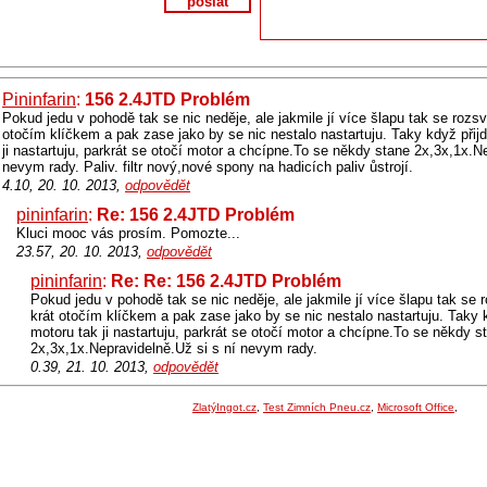
poslat
Pininfarin
:
156 2.4JTD Problém
Pokud jedu v pohodě tak se nic neděje, ale jakmile jí více šlapu tak se rozsví
otočím klíčkem a pak zase jako by se nic nestalo nastartuju. Taky když při
ji nastartuju, parkrát se otočí motor a chcípne.To se někdy stane 2x,3x,1x.N
nevym rady. Paliv. filtr nový,nové spony na hadicích paliv ůstrojí.
4.10, 20. 10. 2013,
odpovědět
pininfarin
:
Re: 156 2.4JTD Problém
Kluci mooc vás prosím. Pomozte...
23.57, 20. 10. 2013,
odpovědět
pininfarin
:
Re: Re: 156 2.4JTD Problém
Pokud jedu v pohodě tak se nic neděje, ale jakmile jí více šlapu tak se r
krát otočím klíčkem a pak zase jako by se nic nestalo nastartuju. Taky
motoru tak ji nastartuju, parkrát se otočí motor a chcípne.To se někdy s
2x,3x,1x.Nepravidelně.Už si s ní nevym rady.
0.39, 21. 10. 2013,
odpovědět
ZlatýIngot.cz
,
Test Zimních Pneu.cz
,
Microsoft Office
,