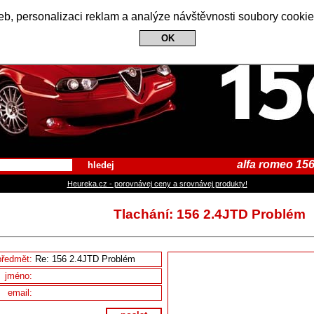
Alfa Romeo 156 Club
b, personalizaci reklam a analýze návštěvnosti soubory cookie
OK
alfa romeo 156
hledej
Heureka.cz - porovnávej ceny a srovnávej produkty!
Tlachání: 156 2.4JTD Problém
předmět:
jméno:
email: