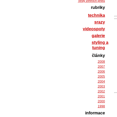
Testy zimních pneu
rubriky
technika
srazy
videospoty
galerie
styling a
tuning
články
2008
2007
2006
2005
2004
2003
2002
2001
2000
1998
informace