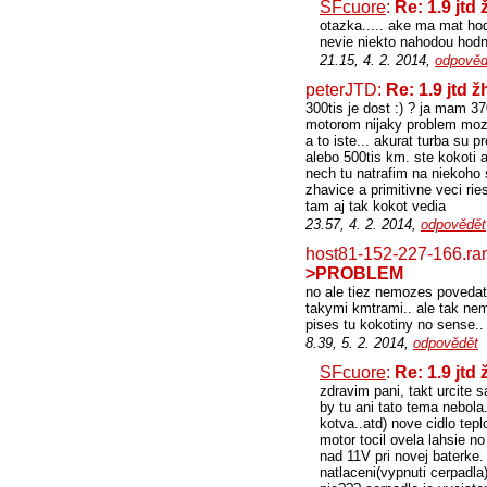
SFcuore
:
Re: 1.9 jt
otazka..... ake ma mat hod
nevie niekto nahodou hodno
21.15, 4. 2. 2014,
odpověd
peterJTD:
Re: 1.9 jtd
300tis je dost :) ? ja mam
motorom nijaky problem moz
a to iste... akurat turba su 
alebo 500tis km. ste kokoti 
nech tu natrafim na niekoho
zhavice a primitivne veci rie
tam aj tak kokot vedia
23.57, 4. 2. 2014,
odpovědět
host81-152-227-166.ra
>PROBLEM
no ale tiez nemozes povedat 
takymi kmtrami.. ale tak ne
pises tu kokotiny no sense..
8.39, 5. 2. 2014,
odpovědět
SFcuore
:
Re: 1.9 jt
zdravim pani, takt urcite 
by tu ani tato tema nebola
kotva..atd) nove cidlo tep
motor tocil ovela lahsie no
nad 11V pri novej baterke.
natlaceni(vypnuti cerpadla