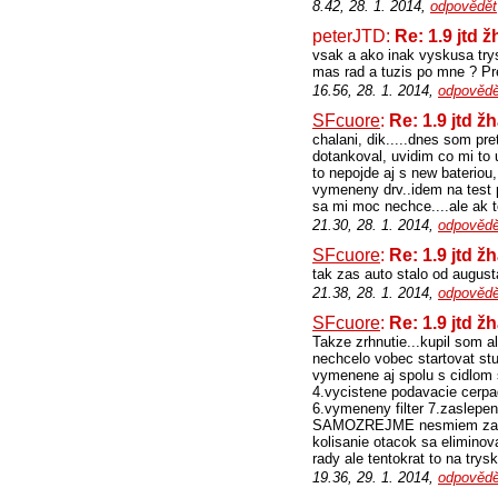
8.42, 28. 1. 2014,
odpovědět
peterJTD:
Re: 1.9 jtd
vsak a ako inak vyskusa try
mas rad a tuzis po mne ? Pr
16.56, 28. 1. 2014,
odpovědě
SFcuore
:
Re: 1.9 jtd
chalani, dik.....dnes som pret
dotankoval, uvidim co mi to u
to nepojde aj s new bateriou
vymeneny drv..idem na test p
sa mi moc nechce....ale ak t
21.30, 28. 1. 2014,
odpovědě
SFcuore
:
Re: 1.9 jtd
tak zas auto stalo od augusta
21.38, 28. 1. 2014,
odpovědě
SFcuore
:
Re: 1.9 jtd
Takze zrhnutie...kupil som al
nechcelo vobec startovat stu
vymenene aj spolu s cidlom 
4.vycistene podavacie cerpa
6.vymeneny filter 7.zaslepen
SAMOZREJME nesmiem zabudnu
kolisanie otacok sa elimin
rady ale tentokrat to na trysk
19.36, 29. 1. 2014,
odpovědě