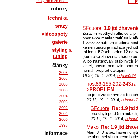
p
Testy zimních pneu
rubriky
technika
srazy
SFcuore
:
1.9 jtd žhave
Zdravim všetkych alfistov a pr
videospoty
prestavke mania vratiť sa k alf
galerie
1.>>>>>>auto za studena nestar
kamen urazu je riadiaca jednotk
styling a
mi ide z BOsch skrine 12 na oz
tuning
(kontrolka žhavenia zhasne po
V, po nastarovani stabilnych 
články
visiet, prosim pomozte. som ma
nemal...vopred dakujem
2008
19.37, 19. 1. 2014,
odpovědět
2007
host86-155-202-243.ra
2006
>PROBLEM
2005
no je to zaujimave ze ti nech
2004
20.12, 19. 1. 2014,
odpovědě
2003
2002
SFcuore
:
Re: 1.9 jt
ono chyti po 3-5 minutach,
2001
20.19, 19. 1. 2014,
odpově
2000
1998
Mako
:
Re: 1.9 jtd žh
Mám JTD a bez haveni chytnu
informace
nejakou hchybu a treba budes