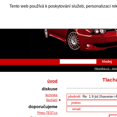
Alfa Ro
Tento web používá k poskytování služeb, personalizaci re
hledej
Heureka.cz - por
Tlach
úvod
diskuse
technika
předmět:
tlachání
jméno:
doporučujeme
email:
Pneu-TEST.cz