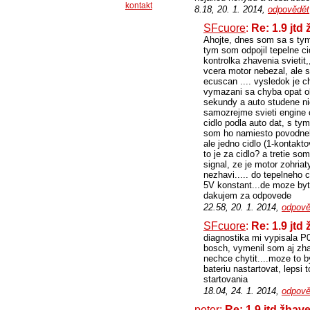
kontakt
8.18, 20. 1. 2014,
odpovědět
SFcuore
:
Re: 1.9 jt
Ahojte, dnes som sa s tym
tym som odpojil tepelne ci
kontrolka zhavenia svietit
vcera motor nebezal, ale sp
ecuscan .... vysledok je ch
vymazani sa chyba opat obj
sekundy a auto studene nic
samozrejme svieti engine 
cidlo podla auto dat, s ty
som ho namiesto povodneho
ale jedno cidlo (1-kontakt
to je za cidlo? a tretie 
signal, ze je motor zohria
nezhavi..... do tepelneho c
5V konstant...de moze byt
dakujem za odpovede
22.58, 20. 1. 2014,
odpově
SFcuore
:
Re: 1.9 jt
diagnostika mi vypisala P
bosch, vymenil som aj zha
nechce chytit....moze to b
bateriu nastartovat, lepsi 
startovania
18.04, 24. 1. 2014,
odpově
peter:
Re: 1.9 jtd žh