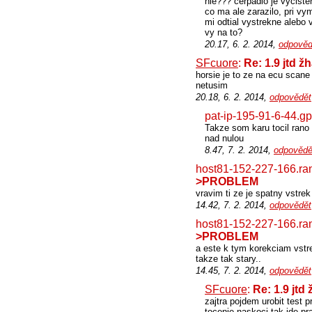
nie??? cerpadlo je vyciste
co ma ale zarazilo, pri vy
mi odtial vystrekne alebo v
vy na to?
20.17, 6. 2. 2014,
odpověd
SFcuore
:
Re: 1.9 jtd
horsie je to ze na ecu scane
netusim
20.18, 6. 2. 2014,
odpovědět
pat-ip-195-91-6-44.g
Takze som karu tocil rano 
nad nulou
8.47, 7. 2. 2014,
odpovědě
host81-152-227-166.ra
>PROBLEM
vravim ti ze je spatny vstre
14.42, 7. 2. 2014,
odpovědět
host81-152-227-166.ra
>PROBLEM
a este k tym korekciam vstr
takze tak stary..
14.45, 7. 2. 2014,
odpovědět
SFcuore
:
Re: 1.9 jt
zajtra pojdem urobit test 
tocenie naskoci tak ide pr