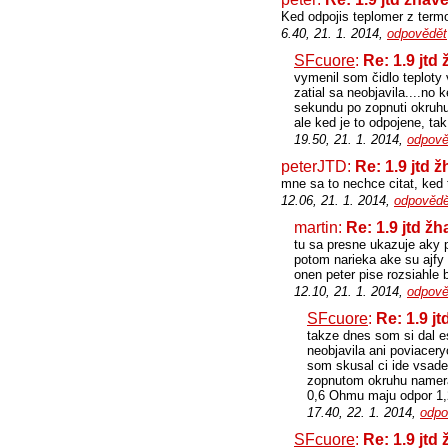
Ked odpojis teplomer z termo
6.40, 21. 1. 2014,
odpovědět
SFcuore
:
Re: 1.9 jt
vymenil som čidlo teploty 
zatial sa neobjavila....no
sekundu po zopnuti okruhu
ale ked je to odpojene, tak
19.50, 21. 1. 2014,
odpově
peterJTD:
Re: 1.9 jtd
mne sa to nechce citat, ked 
12.06, 21. 1. 2014,
odpovědě
martin:
Re: 1.9 jtd 
tu sa presne ukazuje aky p
potom narieka ake su ajfy 
onen peter pise rozsiahle 
12.10, 21. 1. 2014,
odpově
SFcuore
:
Re: 1.9 
takze dnes som si dal 
neobjavila ani poviacer
som skusal ci ide vsad
zopnutom okruhu namera
0,6 Ohmu maju odpor 1,2
17.40, 22. 1. 2014,
odpo
SFcuore
:
Re: 1.9 jt