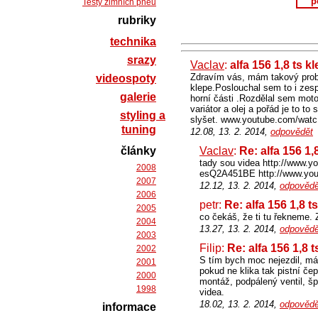
p
Testy zimních pneu
rubriky
technika
srazy
Vaclav
:
alfa 156 1,8 ts k
Zdravím vás, mám takový probl
videospoty
klepe.Poslouchal sem to i zesp
galerie
horní části .Rozdělal sem moto
variátor a olej a pořád je to 
styling a
slyšet. www.youtube.com/wat
tuning
12.08, 13. 2. 2014,
odpovědět
články
Vaclav
:
Re: alfa 156 1,
tady sou videa http://www
2008
esQ2A451BE http://www.yo
2007
12.12, 13. 2. 2014,
odpovědě
2006
petr:
Re: alfa 156 1,8 t
2005
co čekáš, že ti tu řekneme.
2004
13.27, 13. 2. 2014,
odpovědě
2003
Filip:
Re: alfa 156 1,8 t
2002
S tím bych moc nejezdil, má t
2001
pokud ne klika tak pistní čep
2000
montáž, podpálený ventil, šp
1998
videa.
18.02, 13. 2. 2014,
odpovědě
informace