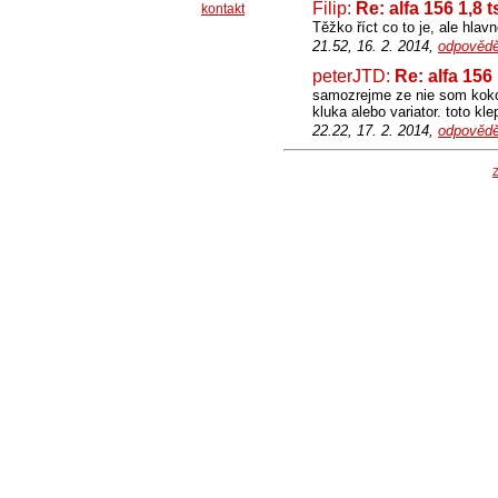
Filip:
Re: alfa 156 1,8 t
kontakt
Těžko říct co to je, ale hlav
21.52, 16. 2. 2014,
odpovědě
peterJTD:
Re: alfa 156 
samozrejme ze nie som kokot
kluka alebo variator. toto kle
22.22, 17. 2. 2014,
odpovědě
Z