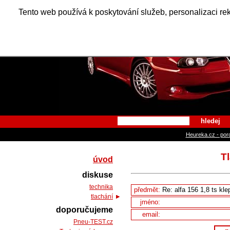
Alfa Ro
Tento web používá k poskytování služeb, personalizaci re
hledej
Heureka.cz - por
Tl
úvod
diskuse
technika
předmět:
tlachání
jméno:
doporučujeme
email:
Pneu-TEST.cz