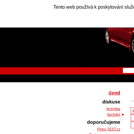
Tento web používá k poskytování služe
úvod
diskuse
technika
tlachání
doporučujeme
Pneu-TEST.cz