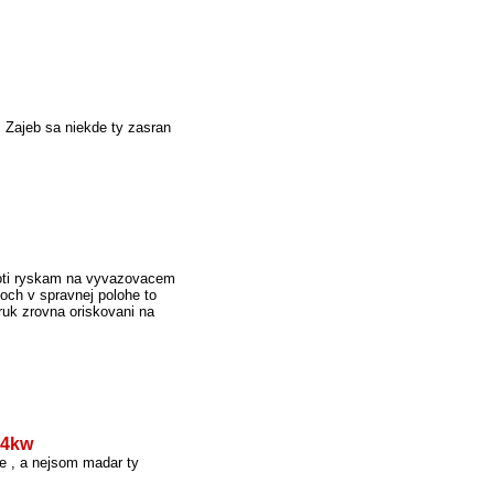
t. Zajeb sa niekde ty zasran
roti ryskam na vyvazovacem
koch v spravnej polohe to
ruk zrovna oriskovani na
14kw
re , a nejsom madar ty