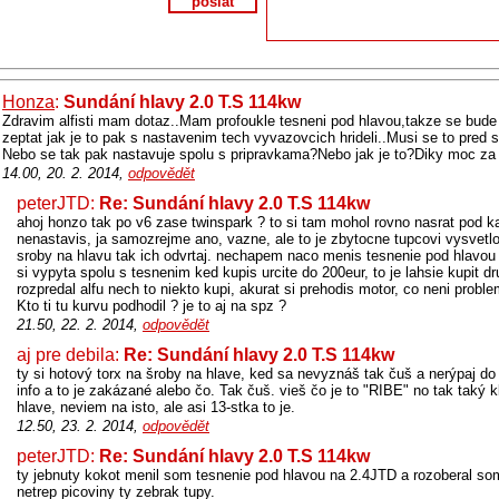
poslat
Honza
:
Sundání hlavy 2.0 T.S 114kw
Zdravim alfisti mam dotaz..Mam profoukle tesneni pod hlavou,takze se bude
zeptat jak je to pak s nastavenim tech vyvazovcich hrideli..Musi se to pred
Nebo se tak pak nastavuje spolu s pripravkama?Nebo jak je to?Diky moc za r
14.00, 20. 2. 2014,
odpovědět
peterJTD:
Re: Sundání hlavy 2.0 T.S 114kw
ahoj honzo tak po v6 zase twinspark ? to si tam mohol rovno nasrat pod k
nenastavis, ja samozrejme ano, vazne, ale to je zbytocne tupcovi vysvetl
sroby na hlavu tak ich odvrtaj. nechapem naco menis tesnenie pod hlavou 
si vypyta spolu s tesnenim ked kupis urcite do 200eur, to je lahsie kupit d
rozpredal alfu nech to niekto kupi, akurat si prehodis motor, co neni problem
Kto ti tu kurvu podhodil ? je to aj na spz ?
21.50, 22. 2. 2014,
odpovědět
aj pre debila:
Re: Sundání hlavy 2.0 T.S 114kw
ty si hotový torx na šroby na hlave, ked sa nevyznáš tak čuš a nerýpaj d
info a to je zakázané alebo čo. Tak čuš. vieš čo je to "RIBE" no tak taký 
hlave, neviem na isto, ale asi 13-stka to je.
12.50, 23. 2. 2014,
odpovědět
peterJTD:
Re: Sundání hlavy 2.0 T.S 114kw
ty jebnuty kokot menil som tesnenie pod hlavou na 2.4JTD a rozoberal s
netrep picoviny ty zebrak tupy.