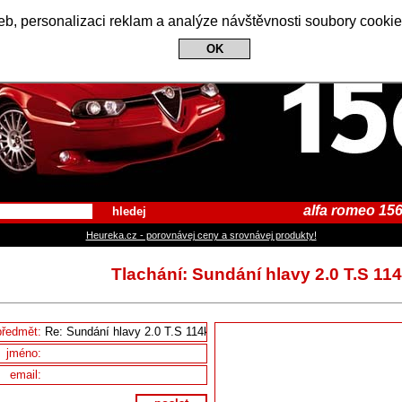
Alfa Romeo 156 Club
b, personalizaci reklam a analýze návštěvnosti soubory cookie
OK
alfa romeo 156
hledej
Heureka.cz - porovnávej ceny a srovnávej produkty!
Tlachání: Sundání hlavy 2.0 T.S 11
předmět:
jméno:
email: