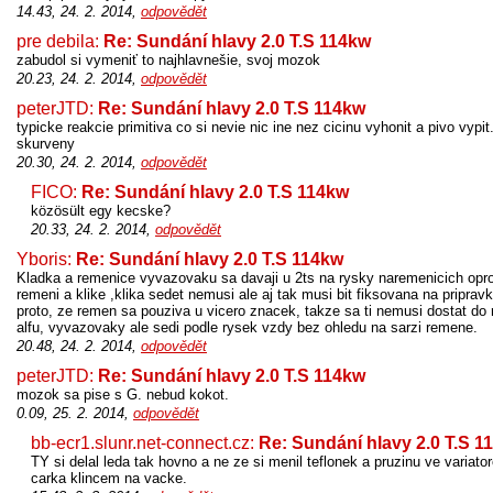
14.43, 24. 2. 2014,
odpovědět
pre debila:
Re: Sundání hlavy 2.0 T.S 114kw
zabudol si vymeniť to najhlavnešie, svoj mozok
20.23, 24. 2. 2014,
odpovědět
peterJTD:
Re: Sundání hlavy 2.0 T.S 114kw
typicke reakcie primitiva co si nevie nic ine nez cicinu vyhonit a pivo vypi
skurveny
20.30, 24. 2. 2014,
odpovědět
FICO:
Re: Sundání hlavy 2.0 T.S 114kw
közösült egy kecske?
20.33, 24. 2. 2014,
odpovědět
Yboris:
Re: Sundání hlavy 2.0 T.S 114kw
Kladka a remenice vyvazovaku sa davaji u 2ts na rysky naremenicich op
remeni a klike ,klika sedet nemusi ale aj tak musi bit fiksovana na priprav
proto, ze remen sa pouziva u vicero znacek, takze sa ti nemusi dostat do 
alfu, vyvazovaky ale sedi podle rysek vzdy bez ohledu na sarzi remene.
20.48, 24. 2. 2014,
odpovědět
peterJTD:
Re: Sundání hlavy 2.0 T.S 114kw
mozok sa pise s G. nebud kokot.
0.09, 25. 2. 2014,
odpovědět
bb-ecr1.slunr.net-connect.cz:
Re: Sundání hlavy 2.0 T.S 1
TY si delal leda tak hovno a ne ze si menil teflonek a pruzinu ve variato
carka klincem na vacke.