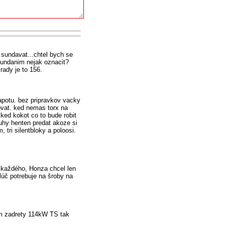
 sundavat...chtel bych se
 sundanim nejak oznacit?
ady je to 156.
apotu. bez pripravkov vacky
ovat. ked nemas torx na
ked kokot co to bude robit
ruhy henten predat akoze si
, tri silentbloky a poloosi.
o každého, Honza chcel len
klúč potrebuje na šroby na
om zadrety 114kW TS tak