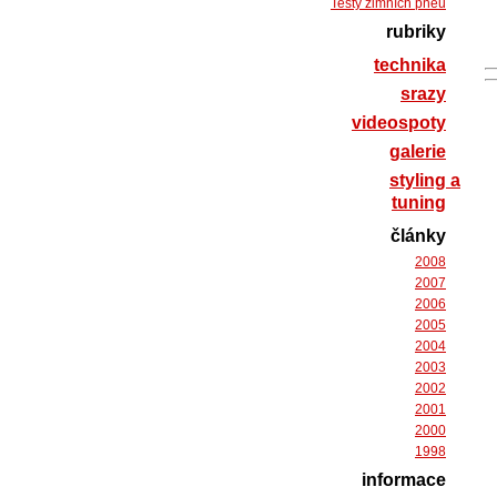
Testy zimních pneu
rubriky
technika
srazy
videospoty
galerie
styling a
tuning
články
2008
2007
2006
2005
2004
2003
2002
2001
2000
1998
informace