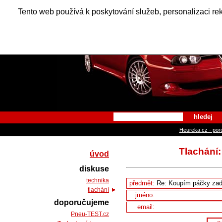
Alfa Ro
Tento web používá k poskytování služeb, personalizaci re
hledej
Heureka.cz - por
Tlachání
úvod
diskuse
technika
předmět:
tlachání
jméno:
doporučujeme
email:
Pneu-TEST.cz