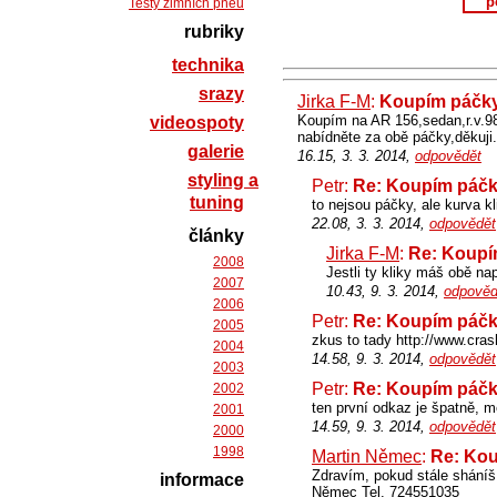
p
Testy zimních pneu
rubriky
technika
srazy
Jirka F-M
:
Koupím páčky
Koupím na AR 156,sedan,r.v.9
videospoty
nabídněte za obě páčky,děkuj
galerie
16.15, 3. 3. 2014,
odpovědět
styling a
Petr:
Re: Koupím páčk
tuning
to nejsou páčky, ale kurva kl
22.08, 3. 3. 2014,
odpovědět
články
Jirka F-M
:
Re: Koupí
2008
Jestli ty kliky máš obě nap
2007
10.43, 9. 3. 2014,
odpověd
2006
Petr:
Re: Koupím páčk
2005
zkus to tady http://www.cra
2004
14.58, 9. 3. 2014,
odpovědět
2003
Petr:
Re: Koupím páčk
2002
ten první odkaz je špatně, 
2001
14.59, 9. 3. 2014,
odpovědět
2000
1998
Martin Němec
:
Re: Kou
Zdravím, pokud stále sháníš
informace
Němec Tel. 724551035