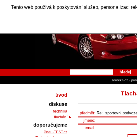
Alfa Ro
Tento web používá k poskytování služeb, personalizaci re
hledej
Heureka.cz - por
Tlach
úvod
diskuse
technika
předmět:
tlachání
jméno:
doporučujeme
email:
Pneu-TEST.cz