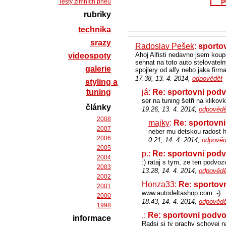
p
Testy zimních pneu
rubriky
technika
srazy
Radoslav Pešek
:
sporto
Ahoj Alfisti nedavno jsem kou
videospoty
sehnat na toto auto stelovatel
galerie
spojlery od alfy nebo jaka firma
17.38, 13. 4. 2014,
odpovědět
styling a
tuning
já:
Re: sportovni pod
ser na tuning šetři na klikov
články
19.26, 13. 4. 2014,
odpovědě
2008
majky
:
Re: sportovn
2007
neber mu detskou radost h
2006
0.21, 14. 4. 2014,
odpověd
2005
p.:
Re: sportovni pod
2004
:) rataj s tym, ze ten podvoz
2003
13.28, 14. 4. 2014,
odpovědě
2002
Honza33:
Re: sportov
2001
www.autodeltashop.com :-)
2000
18.43, 14. 4. 2014,
odpovědě
1998
.:
Re: sportovni podvo
informace
Radsi si ty prachy schovej n