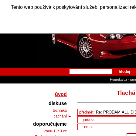
Alfa Ro
Tento web používá k poskytování služeb, personalizaci re
hledej
Heureka.cz - por
Tlachá
úvod
diskuse
technika
předmět:
tlachání
jméno:
doporučujeme
email:
Pneu-TEST.cz