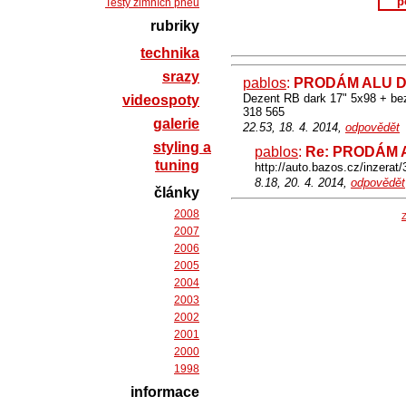
p
Testy zimních pneu
rubriky
technika
srazy
pablos
:
PRODÁM ALU DI
Dezent RB dark 17" 5x98 + bez
videospoty
318 565
galerie
22.53, 18. 4. 2014,
odpovědět
styling a
pablos
:
Re: PRODÁM A
tuning
http://auto.bazos.cz/inzer
8.18, 20. 4. 2014,
odpovědět
články
2008
Z
2007
2006
2005
2004
2003
2002
2001
2000
1998
informace